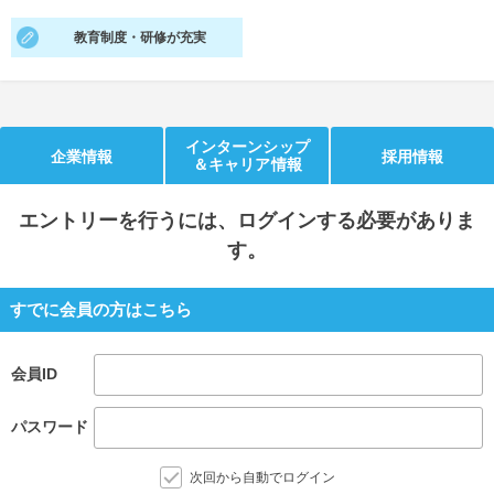
教育制度・研修が充実
就活支援
就活コラム
就活ノウハウが満載！
お役立ち記事・相談室など
適職診断
就活チャンネル
インターンシップ
あなたに合う仕事を診断！
動画で対策講座をチェック
企業情報
採用情報
＆キャリア情報
就活ニュースペーパー
よくある質問
エントリー
を行うには、ログインする必要がありま
就活時事ニュースを更新
不明点があればこちら
す。
すでに会員の方はこちら
会員ID
パスワード
次回から自動でログイン