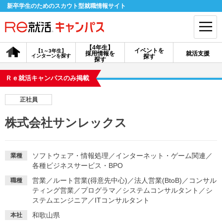
新卒学生のためのスカウト型就職情報サイト
【4年生】
イベントを
【1～3年生】
採用情報を
就活支援
インターンを探す
探す
会員登録
ログイン
探す
Ｒｅ就活キャンパスのみ掲載
会員ID・パスワードを忘れた方はこちら
正社員
探す
株式会社サンレックス
【4年生】
【4年生】
【1～3年生】
採用情報を探す
説明会を探す
インターンを探す
ソフトウェア・情報処理
／
インターネット・ゲーム関連
／
業種
各種ビジネスサービス・BPO
営業
／
ルート営業(得意先中心)
／
法人営業(BtoB)
／
コンサル
職種
イベントを探す
スカウト
お知らせ
ティング営業
／
プログラマ
／
システムコンサルタント
／
シ
ステムエンジニア
／
ITコンサルタント
就活ノウハウ・サポート
和歌山県
本社