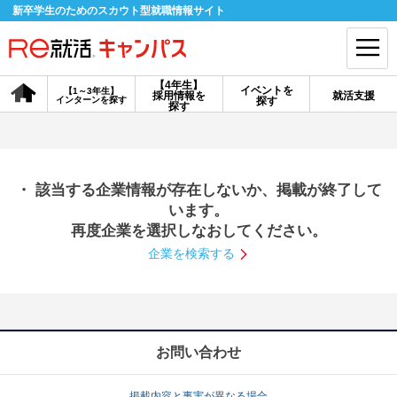
新卒学生のためのスカウト型就職情報サイト
【4年生】
イベントを
【1～3年生】
採用情報を
就活支援
インターンを探す
探す
会員登録
ログイン
探す
会員ID・パスワードを忘れた方はこちら
・ 該当する企業情報が存在しないか、掲載が終了して
探す
います。
再度企業を選択しなおしてください。
企業を検索する
【4年生】
【4年生】
【1～3年生】
採用情報を探す
説明会を探す
インターンを探す
イベントを探す
スカウト
お知らせ
お問い合わせ
就活ノウハウ・サポート
掲載内容と事実が異なる場合