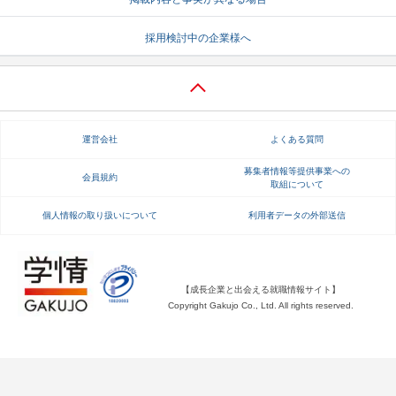
就活支援
就活コラム
採用検討中の企業様へ
就活ノウハウが満載！
お役立ち記事・相談室など
適職診断
就活チャンネル
あなたに合う仕事を診断！
動画で対策講座をチェック
運営会社
よくある質問
就活ニュースペーパー
よくある質問
募集者情報等提供事業への
会員規約
取組について
就活時事ニュースを更新
不明点があればこちら
個人情報の取り扱いについて
利用者データの外部送信
【成長企業と出会える就職情報サイト】
Copyright Gakujo Co., Ltd. All rights reserved.