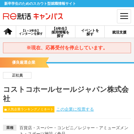
新卒学生のためのスカウト型就職情報サイト
【4年生】
イベントを
【1～3年生】
採用情報を
就活支援
インターンを探す
探す
会員登録
ログイン
探す
※現在、応募受付を停止しています。
会員ID・パスワードを忘れた方はこちら
優良厳選企業
探す
正社員
【4年生】
【4年生】
【1～3年生】
コストコホールセールジャパン株式会
採用情報を探す
説明会を探す
インターンを探す
社
この企業に投票する
人気企業ランキングノミネート
イベントを探す
スカウト
お知らせ
百貨店・スーパー・コンビニ
／
レジャー・アミューズメン
業種
就活ノウハウ・サポート
ト・スポーツ施設
／
食品