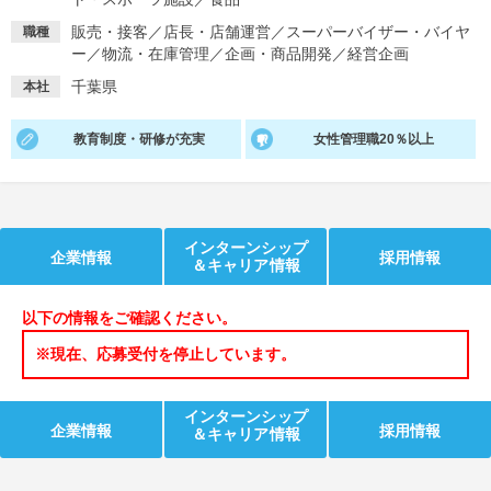
販売・接客
／
店長・店舗運営
／
スーパーバイザー・バイヤ
職種
就活支援
就活コラム
ー
／
物流・在庫管理
／
企画・商品開発
／
経営企画
就活ノウハウが満載！
お役立ち記事・相談室など
千葉県
本社
適職診断
就活チャンネル
教育制度・研修が充実
女性管理職20％以上
あなたに合う仕事を診断！
動画で対策講座をチェック
就活ニュースペーパー
よくある質問
就活時事ニュースを更新
不明点があればこちら
インターンシップ
企業情報
採用情報
＆キャリア情報
以下の情報をご確認ください。
※現在、応募受付を停止しています。
インターンシップ
企業情報
採用情報
＆キャリア情報