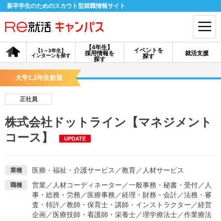
新卒学生のためのスカウト型就職情報サイト
【4年生】
イベントを
【1～3年生】
採用情報を
就活支援
インターンを探す
探す
会員登録
ログイン
探す
大学1,2年生歓迎
会員ID・パスワードを忘れた方はこちら
正社員
探す
株式会社ドットライン【マネジメント
コース】
UPDATE
【4年生】
【4年生】
【1～3年生】
採用情報を探す
説明会を探す
インターンを探す
医療・福祉・介護サービス
／
教育
／
人材サービス
業種
イベントを探す
スカウト
お知らせ
営業
／
人材コーディネーター
／
一般事務・秘書・受付
／
人
職種
事・総務・労務
／
医療事務
／
経理・財務・会計
／
法務・審
査・特許
／
教師・保育士・講師・インストラクター
／
経営
就活ノウハウ・サポート
企画
／
医療技師・看護師・栄養士
／
理学療法士
／
作業療法