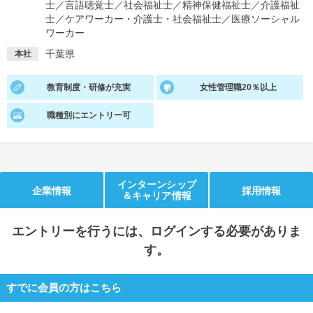
士
／
言語聴覚士
／
社会福祉士
／
精神保健福祉士
／
介護福祉
士
／
ケアワーカー・介護士・社会福祉士
／
医療ソーシャル
就活支援
就活コラム
ワーカー
就活ノウハウが満載！
お役立ち記事・相談室など
千葉県
本社
適職診断
就活チャンネル
教育制度・研修が充実
女性管理職20％以上
あなたに合う仕事を診断！
動画で対策講座をチェック
職種別にエントリー可
就活ニュースペーパー
よくある質問
就活時事ニュースを更新
不明点があればこちら
インターンシップ
企業情報
採用情報
＆キャリア情報
エントリー
を行うには、ログインする必要がありま
す。
すでに会員の方はこちら