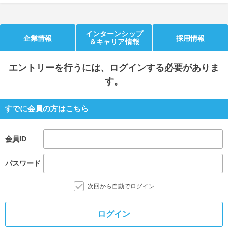
就活支援
就活コラム
就活ノウハウが満載！
お役立ち記事・相談室など
インターンシップ
企業情報
採用情報
＆キャリア情報
適職診断
就活チャンネル
エントリー
を行うには、ログインする必要がありま
あなたに合う仕事を診断！
動画で対策講座をチェック
す。
就活ニュースペーパー
よくある質問
すでに会員の方はこちら
就活時事ニュースを更新
不明点があればこちら
会員ID
パスワード
次回から自動でログイン
ログイン