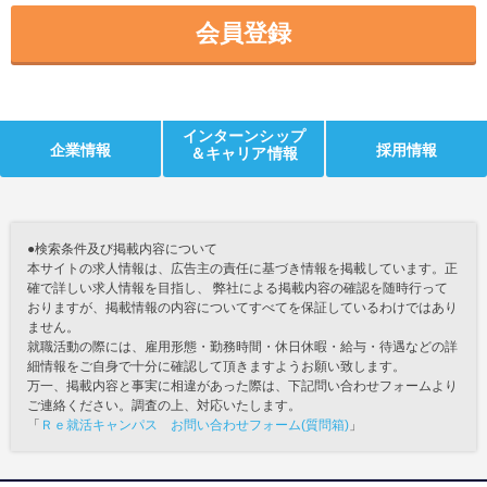
会員登録
インターンシップ
企業情報
採用情報
＆キャリア情報
●検索条件及び掲載内容について
本サイトの求人情報は、広告主の責任に基づき情報を掲載しています。正
確で詳しい求人情報を目指し、 弊社による掲載内容の確認を随時行って
おりますが、掲載情報の内容についてすべてを保証しているわけではあり
ません。
就職活動の際には、雇用形態・勤務時間・休日休暇・給与・待遇などの詳
細情報をご自身で十分に確認して頂きますようお願い致します。
万一、掲載内容と事実に相違があった際は、下記問い合わせフォームより
ご連絡ください。調査の上、対応いたします。
「
Ｒｅ就活キャンパス お問い合わせフォーム(質問箱)
」