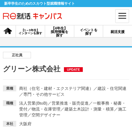
新卒学生のためのスカウト型就職情報サイト
【4年生】
イベントを
【1～3年生】
採用情報を
就活支援
インターンを探す
探す
会員登録
ログイン
探す
会員ID・パスワードを忘れた方はこちら
正社員
探す
グリーン株式会社
UPDATE
【4年生】
【4年生】
【1～3年生】
採用情報を探す
説明会を探す
インターンを探す
商社（住宅・建材・エクステリア関連）
／
建設・住宅関連
業種
／
専門・その他サービス
法人営業(BtoB)
／
営業推進・販売促進
／
一般事務・秘書・
職種
イベントを探す
受付
／
物流・在庫管理
スカウト
／
建築土木設計・測量・積算
お知らせ
／
施工
管理
／
空間デザイナー
大阪府
本社
就活ノウハウ・サポート