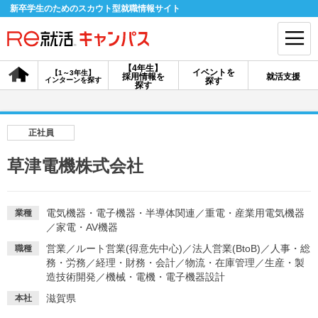
新卒学生のためのスカウト型就職情報サイト
【4年生】
イベントを
【1～3年生】
採用情報を
就活支援
インターンを探す
探す
会員登録
ログイン
探す
会員ID・パスワードを忘れた方はこちら
正社員
探す
草津電機株式会社
【4年生】
【4年生】
【1～3年生】
採用情報を探す
説明会を探す
インターンを探す
電気機器・電子機器・半導体関連
／
重電・産業用電気機器
業種
／
家電・AV機器
営業
／
ルート営業(得意先中心)
／
法人営業(BtoB)
／
人事・総
職種
イベントを探す
務・労務
／
経理・財務・会計
スカウト
／
物流・在庫管理
お知らせ
／
生産・製
造技術開発
／
機械・電機・電子機器設計
滋賀県
本社
就活ノウハウ・サポート