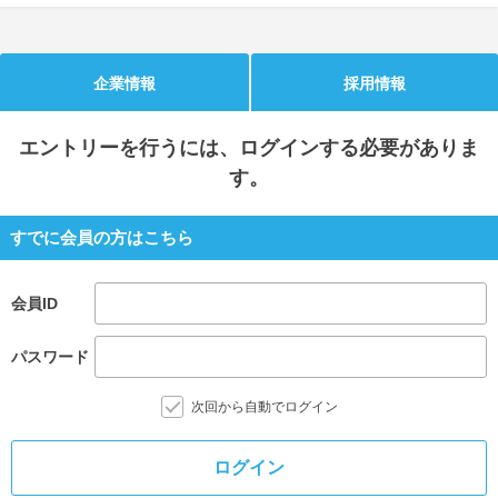
就活支援
就活コラム
就活ノウハウが満載！
お役立ち記事・相談室など
企業情報
採用情報
適職診断
就活チャンネル
エントリー
を行うには、ログインする必要がありま
あなたに合う仕事を診断！
動画で対策講座をチェック
す。
就活ニュースペーパー
よくある質問
すでに会員の方はこちら
就活時事ニュースを更新
不明点があればこちら
会員ID
パスワード
次回から自動でログイン
ログイン