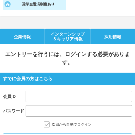
奨学金返済制度あり
就活支援
就活コラム
就活ノウハウが満載！
お役立ち記事・相談室など
適職診断
就活チャンネル
インターンシップ
企業情報
採用情報
＆キャリア情報
あなたに合う仕事を診断！
動画で対策講座をチェック
エントリー
を行うには、ログインする必要がありま
就活ニュースペーパー
よくある質問
す。
就活時事ニュースを更新
不明点があればこちら
すでに会員の方はこちら
会員ID
パスワード
次回から自動でログイン