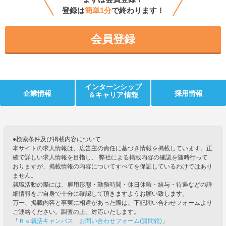
登録は
簡単1分
で終わります！
会員登録
インターンシップ
企業情報
採用情報
＆キャリア情報
●検索条件及び掲載内容について
本サイトの求人情報は、広告主の責任に基づき情報を掲載しています。正
確で詳しい求人情報を目指し、 弊社による掲載内容の確認を随時行って
おりますが、掲載情報の内容についてすべてを保証しているわけではあり
ません。
就職活動の際には、雇用形態・勤務時間・休日休暇・給与・待遇などの詳
細情報をご自身で十分に確認して頂きますようお願い致します。
万一、掲載内容と事実に相違があった際は、下記問い合わせフォームより
ご連絡ください。調査の上、対応いたします。
「
Ｒｅ就活キャンパス お問い合わせフォーム(質問箱)
」