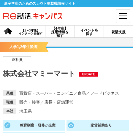
新卒学生のためのスカウト型就職情報サイト
【4年生】
イベントを
【1～3年生】
採用情報を
就活支援
インターンを探す
探す
会員登録
ログイン
探す
大学1,2年生歓迎
会員ID・パスワードを忘れた方はこちら
正社員
探す
株式会社マミーマート
UPDATE
【4年生】
【4年生】
【1～3年生】
採用情報を探す
説明会を探す
インターンを探す
百貨店・スーパー・コンビニ
／
食品
／
フードビジネス
業種
販売・接客
／
店長・店舗運営
職種
イベントを探す
スカウト
お知らせ
埼玉県
本社
教育制度・研修が充実
家賃補助あり
就活ノウハウ・サポート