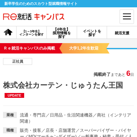
新卒学生のためのスカウト型就職情報サイト
【4年生】
イベントを
【1～3年生】
採用情報を
就活支援
インターンを探す
探す
会員登録
ログイン
探す
Ｒｅ就活キャンパスのみ掲載
大学1,2年生歓迎
会員ID・パスワードを忘れた方はこちら
正社員
探す
6
掲載終了
まであと
日
株式会社カーテン・じゅうたん王国
【4年生】
【4年生】
【1～3年生】
採用情報を探す
説明会を探す
インターンを探す
UPDATE
イベントを探す
スカウト
お知らせ
流通・専門店
／
日用品・生活関連機器
／
商社（インテリア
業種
関連）
販売・接客
／
店長・店舗運営
／
スーパーバイザー・バイヤ
職種
就活ノウハウ・サポート
ー
／
MD(マーチャンダイザー)
／
一般事務・秘書・受付
／
人