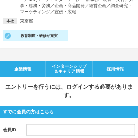
事・総務・労務
／
企画・商品開発
／
経営企画
／
調査研究・
就活支援
就活コラム
マーケティング
／
宣伝・広報
就活ノウハウが満載！
お役立ち記事・相談室など
東京都
本社
適職診断
就活チャンネル
教育制度・研修が充実
あなたに合う仕事を診断！
動画で対策講座をチェック
就活ニュースペーパー
よくある質問
就活時事ニュースを更新
不明点があればこちら
インターンシップ
企業情報
採用情報
＆キャリア情報
エントリー
を行うには、ログインする必要がありま
す。
すでに会員の方はこちら
会員ID