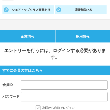
就活支援
就活コラム
シェアトップクラス事業あり
家賃補助あり
就活ノウハウが満載！
お役立ち記事・相談室など
適職診断
就活チャンネル
あなたに合う仕事を診断！
動画で対策講座をチェック
企業情報
採用情報
就活ニュースペーパー
よくある質問
エントリー
を行うには、ログインする必要がありま
就活時事ニュースを更新
不明点があればこちら
す。
すでに会員の方はこちら
会員ID
パスワード
次回から自動でログイン