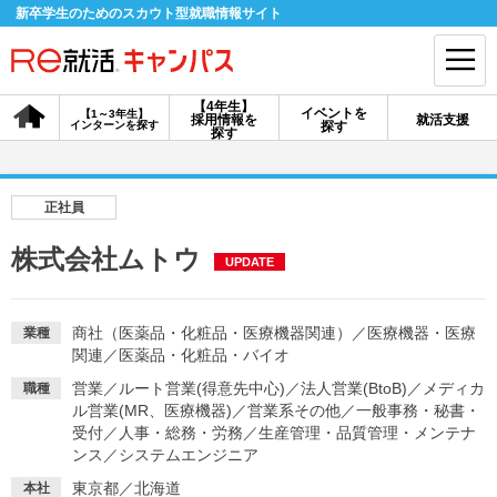
新卒学生のためのスカウト型就職情報サイト
【4年生】
イベントを
【1～3年生】
採用情報を
就活支援
インターンを探す
探す
会員登録
ログイン
探す
会員ID・パスワードを忘れた方はこちら
正社員
探す
株式会社ムトウ
UPDATE
【4年生】
【4年生】
【1～3年生】
採用情報を探す
説明会を探す
インターンを探す
商社（医薬品・化粧品・医療機器関連）
／
医療機器・医療
業種
関連
／
医薬品・化粧品・バイオ
営業
／
ルート営業(得意先中心)
／
法人営業(BtoB)
／
メディカ
職種
イベントを探す
ル営業(MR、医療機器)
スカウト
／
営業系その他
／
一般事務・秘書・
お知らせ
受付
／
人事・総務・労務
／
生産管理・品質管理・メンテナ
ンス
／
システムエンジニア
就活ノウハウ・サポート
東京都／北海道
本社