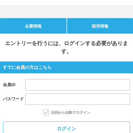
就活支援
就活コラム
就活ノウハウが満載！
お役立ち記事・相談室など
企業情報
採用情報
適職診断
就活チャンネル
あなたに合う仕事を診断！
動画で対策講座をチェック
エントリー
を行うには、ログインする必要がありま
す。
就活ニュースペーパー
よくある質問
就活時事ニュースを更新
不明点があればこちら
すでに会員の方はこちら
会員ID
パスワード
次回から自動でログイン
ログイン