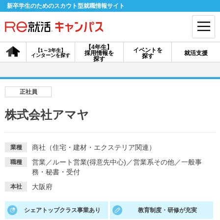
新卒学生のためのスカウト型就職情報サイト
【4年生】
イベントを
【1～3年生】
採用情報を
就活支援
インターンを探す
探す
会員登録
ログイン
探す
会員ID・パスワードを忘れた方はこちら
正社員
探す
株式会社アマヤ
【4年生】
【4年生】
【1～3年生】
採用情報を探す
説明会を探す
インターンを探す
商社（住宅・建材・エクステリア関連）
業種
営業
／
ルート営業(得意先中心)
／
営業系その他
／
一般事
職種
務・秘書・受付
イベントを探す
スカウト
お知らせ
大阪府
本社
シェアトップクラス事業あり
教育制度・研修が充実
就活ノウハウ・サポート