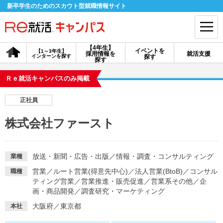
新卒学生のためのスカウト型就職情報サイト
【4年生】
イベントを
【1～3年生】
採用情報を
就活支援
インターンを探す
探す
会員登録
ログイン
探す
Ｒｅ就活キャンパスのみ掲載
会員ID・パスワードを忘れた方はこちら
正社員
探す
株式会社ファースト
【4年生】
【4年生】
【1～3年生】
採用情報を探す
説明会を探す
インターンを探す
放送・新聞・広告・出版
／
情報・調査・コンサルティング
業種
営業
／
ルート営業(得意先中心)
／
法人営業(BtoB)
／
コンサル
職種
ティング営業
／
営業推進・販売促進
／
営業系その他
／
企
イベントを探す
スカウト
お知らせ
画・商品開発
／
調査研究・マーケティング
大阪府／東京都
本社
就活ノウハウ・サポート