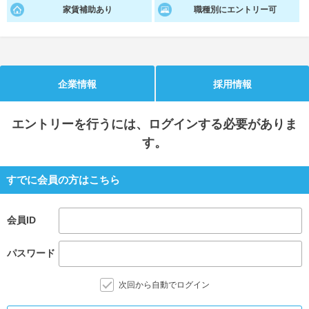
家賃補助あり
職種別にエントリー可
就活支援
就活コラム
就活ノウハウが満載！
お役立ち記事・相談室など
適職診断
就活チャンネル
企業情報
採用情報
あなたに合う仕事を診断！
動画で対策講座をチェック
エントリー
を行うには、ログインする必要がありま
就活ニュースペーパー
よくある質問
す。
就活時事ニュースを更新
不明点があればこちら
すでに会員の方はこちら
会員ID
パスワード
次回から自動でログイン