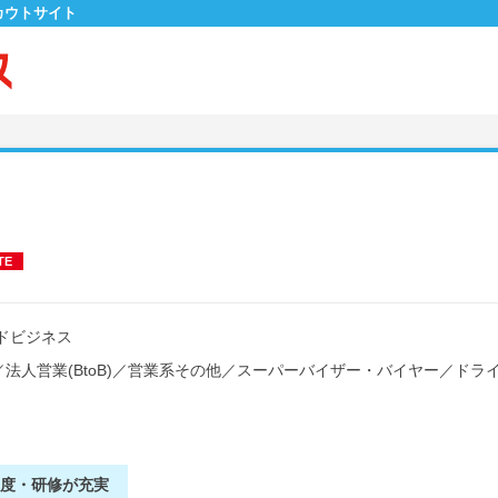
カウトサイト
TE
ドビジネス
／
法人営業(BtoB)
／
営業系その他
／
スーパーバイザー・バイヤー
／
ドラ
制度・研修が充実