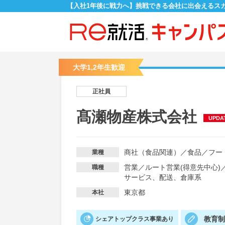
【入社1年後に戦力へ】挑戦できる会社に出会えるス
大学1,2年生歓迎
正社員
髙瀬物産株式会社
UPDA
商社（食品関連）
／
食品
／
フー
業種
営業
／
ルート営業(得意先中心)
職種
サービス、配送、倉庫系
東京都
本社
教育
シェアトップクラス事業あり