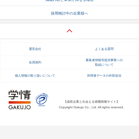
就活支援
就活コラム
採用検討中の企業様へ
就活ノウハウが満載！
お役立ち記事・相談室など
適職診断
就活チャンネル
あなたに合う仕事を診断！
動画で対策講座をチェック
運営会社
よくある質問
就活ニュースペーパー
よくある質問
募集者情報等提供事業への
会員規約
取組について
就活時事ニュースを更新
不明点があればこちら
個人情報の取り扱いについて
利用者データの外部送信
【成長企業と出会える就職情報サイト】
Copyright Gakujo Co., Ltd. All rights reserved.