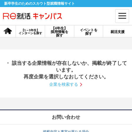
新卒学生のためのスカウト型就職情報サイト
【4年生】
イベントを
【1～3年生】
採用情報を
就活支援
インターンを探す
探す
会員登録
ログイン
探す
会員ID・パスワードを忘れた方はこちら
・ 該当する企業情報が存在しないか、掲載が終了して
探す
います。
再度企業を選択しなおしてください。
企業を検索する
【4年生】
【4年生】
【1～3年生】
採用情報を探す
説明会を探す
インターンを探す
イベントを探す
スカウト
お知らせ
お問い合わせ
就活ノウハウ・サポート
掲載内容と事実が異なる場合