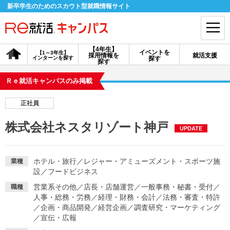
新卒学生のためのスカウト型就職情報サイト
【4年生】
イベントを
【1～3年生】
採用情報を
就活支援
インターンを探す
探す
会員登録
ログイン
探す
Ｒｅ就活キャンパスのみ掲載
会員ID・パスワードを忘れた方はこちら
正社員
探す
株式会社ネスタリゾート神戸
UPDATE
【4年生】
【4年生】
【1～3年生】
採用情報を探す
説明会を探す
インターンを探す
ホテル・旅行
／
レジャー・アミューズメント・スポーツ施
業種
設
／
フードビジネス
営業系その他
／
店長・店舗運営
／
一般事務・秘書・受付
／
職種
イベントを探す
スカウト
お知らせ
人事・総務・労務
／
経理・財務・会計
／
法務・審査・特許
／
企画・商品開発
／
経営企画
／
調査研究・マーケティング
／
宣伝・広報
就活ノウハウ・サポート