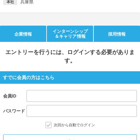
兵庫県
本社
就活支援
就活コラム
就活ノウハウが満載！
お役立ち記事・相談室など
インターンシップ
適職診断
就活チャンネル
企業情報
採用情報
＆キャリア情報
あなたに合う仕事を診断！
動画で対策講座をチェック
エントリー
を行うには、ログインする必要がありま
就活ニュースペーパー
よくある質問
す。
就活時事ニュースを更新
不明点があればこちら
すでに会員の方はこちら
会員ID
パスワード
次回から自動でログイン