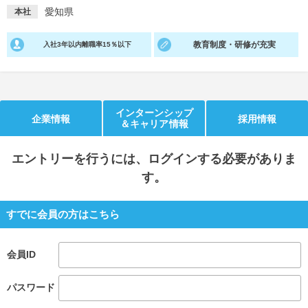
愛知県
本社
就活支援
就活コラム
教育制度・研修が充実
就活ノウハウが満載！
お役立ち記事・相談室など
入社3年以内離職率15％以下
適職診断
就活チャンネル
あなたに合う仕事を診断！
動画で対策講座をチェック
インターンシップ
企業情報
採用情報
＆キャリア情報
就活ニュースペーパー
よくある質問
就活時事ニュースを更新
不明点があればこちら
エントリー
を行うには、ログインする必要がありま
す。
すでに会員の方はこちら
会員ID
パスワード