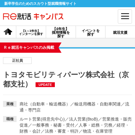
新卒学生のためのスカウト型就職情報サイト
【4年生】
イベントを
【1～3年生】
採用情報を
就活支援
インターンを探す
探す
会員登録
ログイン
探す
Ｒｅ就活キャンパスのみ掲載
会員ID・パスワードを忘れた方はこちら
正社員
探す
トヨタモビリティパーツ株式会社（京
都支社）
UPDATE
【4年生】
【4年生】
【1～3年生】
採用情報を探す
説明会を探す
インターンを探す
商社（自動車・輸送機器）
／
輸送用機器・自動車関連
／
流
業種
通・専門店
イベントを探す
スカウト
お知らせ
ルート営業(得意先中心)
／
法人営業(BtoB)
／
営業推進・販売
職種
促進
／
一般事務・秘書・受付
／
人事・総務・労務
／
経理・
就活ノウハウ・サポート
財務・会計
／
法務・審査・特許
／
物流・在庫管理