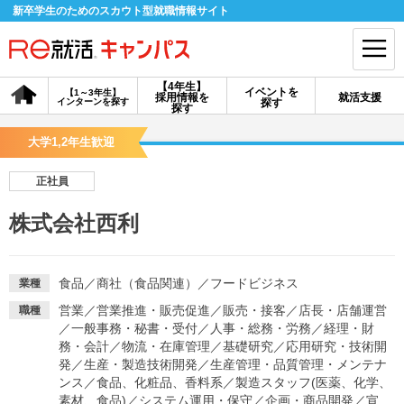
新卒学生のためのスカウト型就職情報サイト
【4年生】
イベントを
【1～3年生】
採用情報を
就活支援
インターンを探す
探す
会員登録
ログイン
探す
大学1,2年生歓迎
会員ID・パスワードを忘れた方はこちら
正社員
探す
株式会社西利
【4年生】
【4年生】
【1～3年生】
採用情報を探す
説明会を探す
インターンを探す
食品
／
商社（食品関連）
／
フードビジネス
業種
営業
／
営業推進・販売促進
／
販売・接客
／
店長・店舗運営
職種
／
一般事務・秘書・受付
／
人事・総務・労務
／
経理・財
イベントを探す
スカウト
お知らせ
務・会計
／
物流・在庫管理
／
基礎研究
／
応用研究・技術開
発
／
生産・製造技術開発
／
生産管理・品質管理・メンテナ
ンス
／
食品、化粧品、香料系
／
製造スタッフ(医薬、化学、
就活ノウハウ・サポート
素材、食品)
／
システム運用・保守
／
企画・商品開発
／
宣