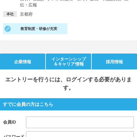
伝・広報
就活支援
就活コラム
京都府
本社
就活ノウハウが満載！
お役立ち記事・相談室など
教育制度・研修が充実
適職診断
就活チャンネル
あなたに合う仕事を診断！
動画で対策講座をチェック
就活ニュースペーパー
よくある質問
インターンシップ
企業情報
採用情報
＆キャリア情報
就活時事ニュースを更新
不明点があればこちら
エントリー
を行うには、ログインする必要がありま
す。
すでに会員の方はこちら
会員ID
パスワード