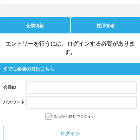
就活支援
就活コラム
就活ノウハウが満載！
お役立ち記事・相談室など
企業情報
採用情報
適職診断
就活チャンネル
エントリー
を行うには、ログインする必要がありま
あなたに合う仕事を診断！
動画で対策講座をチェック
す。
就活ニュースペーパー
よくある質問
就活時事ニュースを更新
不明点があればこちら
すでに会員の方はこちら
会員ID
パスワード
次回から自動でログイン
ログイン