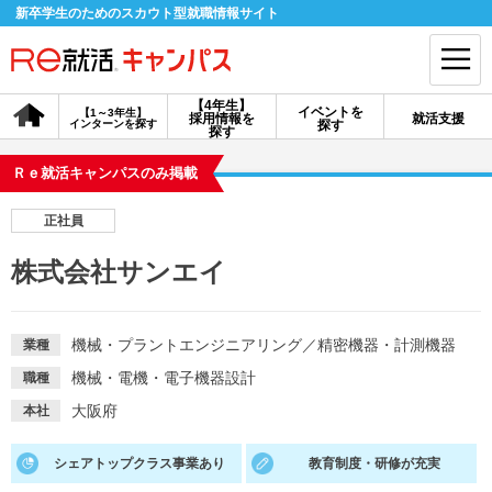
新卒学生のためのスカウト型就職情報サイト
【4年生】
イベントを
【1～3年生】
採用情報を
就活支援
インターンを探す
探す
会員登録
ログイン
探す
Ｒｅ就活キャンパスのみ掲載
会員ID・パスワードを忘れた方はこちら
正社員
探す
株式会社サンエイ
【4年生】
【4年生】
【1～3年生】
採用情報を探す
説明会を探す
インターンを探す
機械・プラントエンジニアリング
／
精密機器・計測機器
業種
機械・電機・電子機器設計
職種
イベントを探す
スカウト
お知らせ
大阪府
本社
シェアトップクラス事業あり
教育制度・研修が充実
就活ノウハウ・サポート