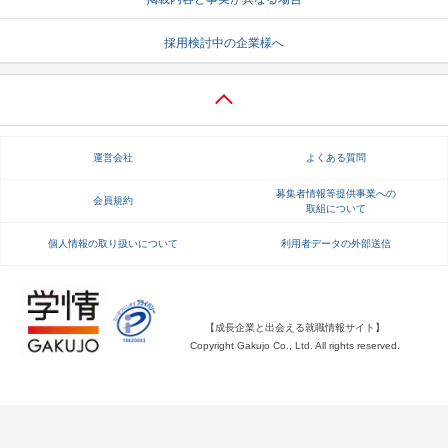
就活支援
就活コラム
採用検討中の企業様へ
就活ノウハウが満載！
お役立ち記事・相談室など
適職診断
就活チャンネル
あなたに合う仕事を診断！
動画で対策講座をチェック
運営会社
よくある質問
就活ニュースペーパー
よくある質問
募集者情報等提供事業への
会員規約
取組について
就活時事ニュースを更新
不明点があればこちら
個人情報の取り扱いについて
利用者データの外部送信
【成長企業と出会える就職情報サイト】
Copyright Gakujo Co., Ltd. All rights reserved.