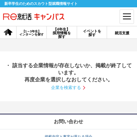
新卒学生のためのスカウト型就職情報サイト
【4年生】
イベントを
【1～3年生】
採用情報を
就活支援
インターンを探す
探す
会員登録
ログイン
探す
会員ID・パスワードを忘れた方はこちら
・ 該当する企業情報が存在しないか、掲載が終了して
探す
います。
再度企業を選択しなおしてください。
企業を検索する
【4年生】
【4年生】
【1～3年生】
採用情報を探す
説明会を探す
インターンを探す
イベントを探す
スカウト
お知らせ
お問い合わせ
就活ノウハウ・サポート
掲載内容と事実が異なる場合