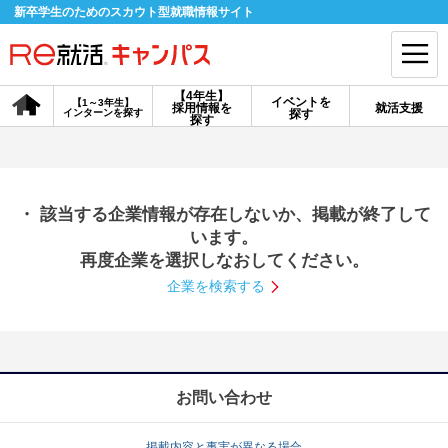
新卒学生のためのスカウト型就職情報サイト
【4年生】
イベントを
【1～3年生】
採用情報を
就活支援
インターンを探す
探す
会員登録
ログイン
探す
会員ID・パスワードを忘れた方はこちら
・ 該当する企業情報が存在しないか、掲載が終了して
探す
います。
再度企業を選択しなおしてください。
企業を検索する
【4年生】
【4年生】
【1～3年生】
採用情報を探す
説明会を探す
インターンを探す
イベントを探す
スカウト
お知らせ
お問い合わせ
就活ノウハウ・サポート
掲載内容と事実が異なる場合