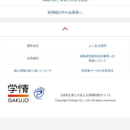
就活支援
就活コラム
採用検討中の企業様へ
就活ノウハウが満載！
お役立ち記事・相談室など
適職診断
就活チャンネル
あなたに合う仕事を診断！
動画で対策講座をチェック
運営会社
よくある質問
就活ニュースペーパー
よくある質問
募集者情報等提供事業への
会員規約
取組について
就活時事ニュースを更新
不明点があればこちら
個人情報の取り扱いについて
利用者データの外部送信
【成長企業と出会える就職情報サイト】
Copyright Gakujo Co., Ltd. All rights reserved.