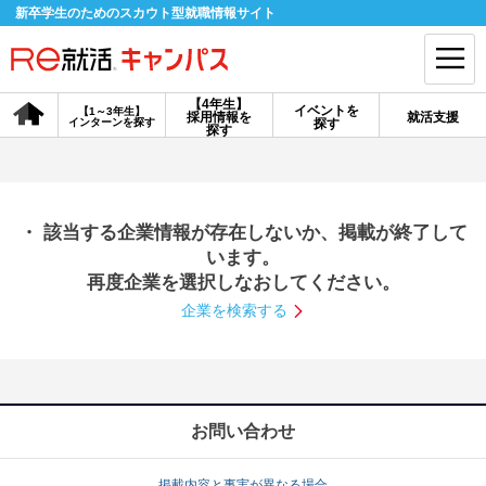
新卒学生のためのスカウト型就職情報サイト
【4年生】
イベントを
【1～3年生】
採用情報を
就活支援
インターンを探す
探す
会員登録
ログイン
探す
会員ID・パスワードを忘れた方はこちら
・ 該当する企業情報が存在しないか、掲載が終了して
探す
います。
再度企業を選択しなおしてください。
企業を検索する
【4年生】
【4年生】
【1～3年生】
採用情報を探す
説明会を探す
インターンを探す
イベントを探す
スカウト
お知らせ
お問い合わせ
就活ノウハウ・サポート
掲載内容と事実が異なる場合