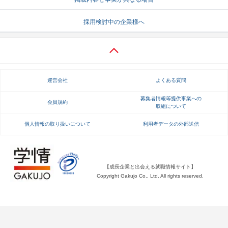
就活支援
就活コラム
採用検討中の企業様へ
就活ノウハウが満載！
お役立ち記事・相談室など
適職診断
就活チャンネル
あなたに合う仕事を診断！
動画で対策講座をチェック
運営会社
よくある質問
就活ニュースペーパー
よくある質問
募集者情報等提供事業への
会員規約
取組について
就活時事ニュースを更新
不明点があればこちら
個人情報の取り扱いについて
利用者データの外部送信
【成長企業と出会える就職情報サイト】
Copyright Gakujo Co., Ltd. All rights reserved.