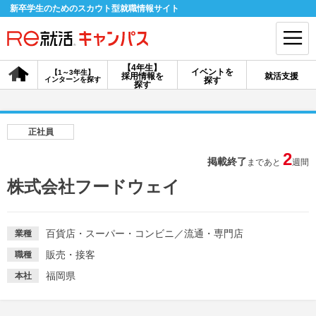
新卒学生のためのスカウト型就職情報サイト
【4年生】
イベントを
【1～3年生】
採用情報を
就活支援
インターンを探す
探す
会員登録
ログイン
探す
会員ID・パスワードを忘れた方はこちら
正社員
探す
2
掲載終了
まであと
週間
株式会社フードウェイ
【4年生】
【4年生】
【1～3年生】
採用情報を探す
説明会を探す
インターンを探す
百貨店・スーパー・コンビニ
／
流通・専門店
業種
販売・接客
職種
イベントを探す
スカウト
お知らせ
福岡県
本社
就活ノウハウ・サポート