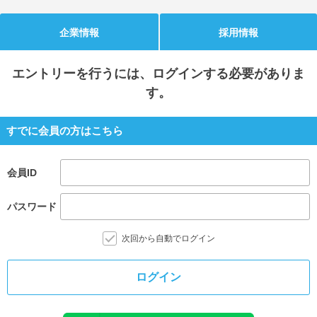
就活支援
就活コラム
企業情報
採用情報
就活ノウハウが満載！
お役立ち記事・相談室など
エントリー
を行うには、ログインする必要がありま
適職診断
就活チャンネル
す。
あなたに合う仕事を診断！
動画で対策講座をチェック
就活ニュースペーパー
よくある質問
すでに会員の方はこちら
就活時事ニュースを更新
不明点があればこちら
会員ID
パスワード
次回から自動でログイン
ログイン