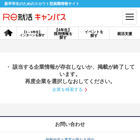
新卒学生のためのスカウト型就職情報サイト
【4年生】
イベントを
【1～3年生】
採用情報を
就活支援
インターンを探す
探す
会員登録
ログイン
探す
会員ID・パスワードを忘れた方はこちら
・ 該当する企業情報が存在しないか、掲載が終了して
探す
います。
再度企業を選択しなおしてください。
企業を検索する
【4年生】
【4年生】
【1～3年生】
採用情報を探す
説明会を探す
インターンを探す
イベントを探す
スカウト
お知らせ
お問い合わせ
就活ノウハウ・サポート
掲載内容と事実が異なる場合