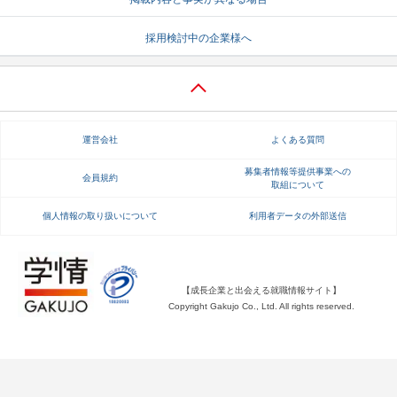
就活支援
就活コラム
採用検討中の企業様へ
就活ノウハウが満載！
お役立ち記事・相談室など
適職診断
就活チャンネル
あなたに合う仕事を診断！
動画で対策講座をチェック
運営会社
よくある質問
就活ニュースペーパー
よくある質問
募集者情報等提供事業への
会員規約
取組について
就活時事ニュースを更新
不明点があればこちら
個人情報の取り扱いについて
利用者データの外部送信
【成長企業と出会える就職情報サイト】
Copyright Gakujo Co., Ltd. All rights reserved.