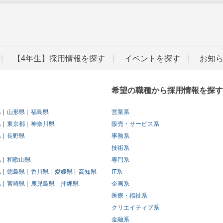
【4年生】採用情報を探す
イベントを探す
お知
希望の職種から採用情報を探す
県
山形県
福島県
営業系
県
東京都
神奈川県
販売・サービス系
県
長野県
事務系
技術系
県
和歌山県
専門系
県
徳島県
香川県
愛媛県
高知県
IT系
県
宮崎県
鹿児島県
沖縄県
企画系
医療・福祉系
クリエイティブ系
金融系