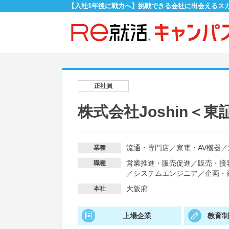
【入社1年後に戦力へ】挑戦できる会社に出会えるス
正社員
株式会社Joshin＜
流通・専門店
／
家電・AV機器
／
業種
営業推進・販売促進
／
販売・接
職種
／
システムエンジニア
／
企画・
大阪府
本社
上場企業
教育