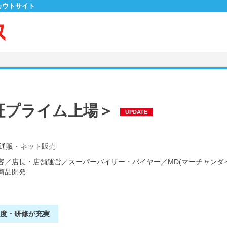
カウトサイト
東証プライム上場＞
UPDATE
通販・ネット販売
客
／
店長・店舗運営
／
スーパーバイザー・バイヤー
／
MD(マーチャンダ
商品開発
制度・研修が充実