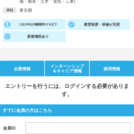
備・製造・土木・電気・工事)
東京都
就活支援
就活コラム
本社
就活ノウハウが満載！
お役立ち記事・相談室など
教育制度・研修が充実
入社3年以内離職率15％以下
適職診断
就活チャンネル
家賃補助あり
あなたに合う仕事を診断！
動画で対策講座をチェック
就活ニュースペーパー
よくある質問
就活時事ニュースを更新
不明点があればこちら
インターンシップ
企業情報
採用情報
＆キャリア情報
エントリー
を行うには、ログインする必要がありま
す。
すでに会員の方はこちら
会員ID