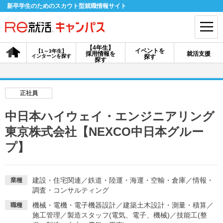
新卒学生のためのスカウト型就職情報サイト
【4年生】
イベントを
【1～3年生】
採用情報を
就活支援
インターンを探す
探す
会員登録
ログイン
探す
会員ID・パスワードを忘れた方はこちら
正社員
探す
中日本ハイウェイ・エンジニアリング
東京株式会社【NEXCO中日本グルー
【4年生】
【4年生】
【1～3年生】
プ】
採用情報を探す
説明会を探す
インターンを探す
建設・住宅関連
／
鉄道・陸運・海運・空輸・倉庫
／
情報・
業種
イベントを探す
スカウト
お知らせ
調査・コンサルティング
機械・電機・電子機器設計
／
建築土木設計・測量・積算
／
職種
就活ノウハウ・サポート
施工管理
／
製造スタッフ(電気、電子、機械)
／
技能工(整