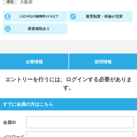
大阪府
本社
就活支援
就活コラム
教育制度・研修が充実
入社3年以内離職率15％以下
就活ノウハウが満載！
お役立ち記事・相談室など
家賃補助あり
適職診断
就活チャンネル
あなたに合う仕事を診断！
動画で対策講座をチェック
就活ニュースペーパー
よくある質問
企業情報
採用情報
就活時事ニュースを更新
不明点があればこちら
エントリー
を行うには、ログインする必要がありま
す。
すでに会員の方はこちら
会員ID
パスワード