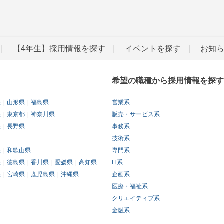
【4年生】採用情報を探す
イベントを探す
お知
希望の職種から採用情報を探す
県
山形県
福島県
営業系
県
東京都
神奈川県
販売・サービス系
県
長野県
事務系
技術系
県
和歌山県
専門系
県
徳島県
香川県
愛媛県
高知県
IT系
県
宮崎県
鹿児島県
沖縄県
企画系
医療・福祉系
クリエイティブ系
金融系