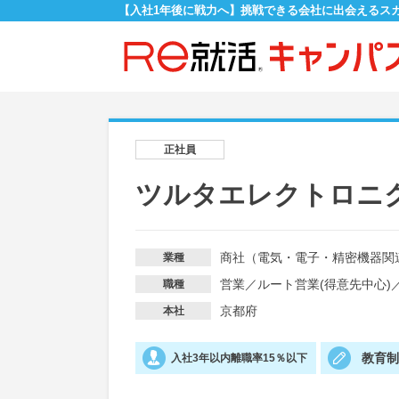
【入社1年後に戦力へ】挑戦できる会社に出会えるス
正社員
ツルタエレクトロニ
商社（電気・電子・精密機器関
業種
営業
／
ルート営業(得意先中心)
職種
京都府
本社
教育
入社3年以内離職率15％以下