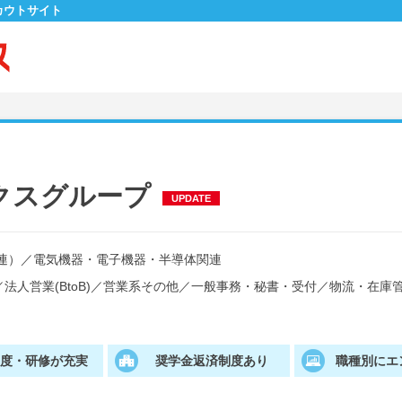
カウトサイト
クスグループ
UPDATE
連）
／
電気機器・電子機器・半導体関連
／
法人営業(BtoB)
／
営業系その他
／
一般事務・秘書・受付
／
物流・在庫
制度・研修が充実
奨学金返済制度あり
職種別にエ