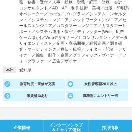
務・秘書・受付
／
人事・総務・労務
／
経理・財務・会計
／
コンサルタント
／
AD・AP・制作技術・美術
／
出版・印刷系
就活支援
就活コラム
オペレーター
／
その他
／
プログラマ
／
システムコンサルタ
就活ノウハウが満載！
お役立ち記事・相談室など
ント
／
システムエンジニア
／
ネットワークエンジニア
／
セ
ールスエンジニア
／
カスタマーエンジニア
／
カスタマーサ
ポート
／
システム運用・保守
／
ディレクター(Web、広告、
適職診断
就活チャンネル
ゲームほか)
／
Webデザイナー
／
ITコンサルタント
／
データ
あなたに合う仕事を診断！
動画で対策講座をチェック
サイエンティスト
／
企画・商品開発
／
経営企画
／
調査研
究・マーケティング
／
宣伝・広報
／
ライター・記者・デザ
就活ニュースペーパー
よくある質問
イナー
／
編集・制作・企画
／
グラフィックデザイナー
／
フ
ォトグラファー
／
広告デザイナー
就活時事ニュースを更新
不明点があればこちら
愛知県
本社
教育制度・研修が充実
女性管理職20％以上
家賃補助あり
職種別にエントリー可
インターンシップ
企業情報
採用情報
＆キャリア情報