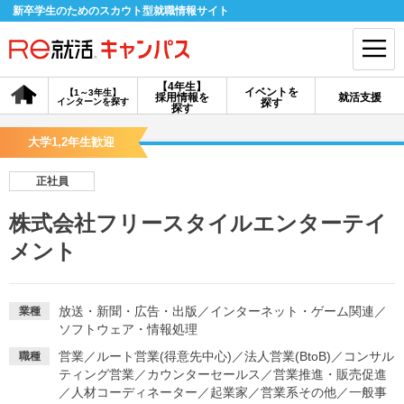
新卒学生のためのスカウト型就職情報サイト
【4年生】
イベントを
【1～3年生】
採用情報を
就活支援
インターンを探す
探す
会員登録
ログイン
探す
大学1,2年生歓迎
会員ID・パスワードを忘れた方はこちら
正社員
探す
株式会社フリースタイルエンターテイ
メント
【4年生】
【4年生】
【1～3年生】
採用情報を探す
説明会を探す
インターンを探す
放送・新聞・広告・出版
／
インターネット・ゲーム関連
／
業種
ソフトウェア・情報処理
イベントを探す
スカウト
お知らせ
営業
／
ルート営業(得意先中心)
／
法人営業(BtoB)
／
コンサル
職種
ティング営業
／
カウンターセールス
／
営業推進・販売促進
就活ノウハウ・サポート
／
人材コーディネーター
／
起業家
／
営業系その他
／
一般事