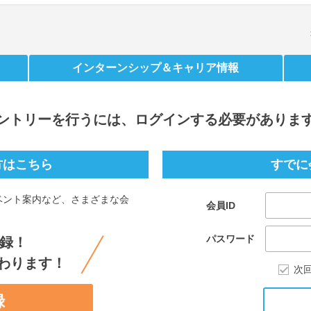
インターンシップ
＆キャリア情報
ントリー
を行うには、ログインする必要がありま
方はこちら
すでに
ベント案内など、さまざまな会
会員ID
。
パスワード
録！
わります！
次
録