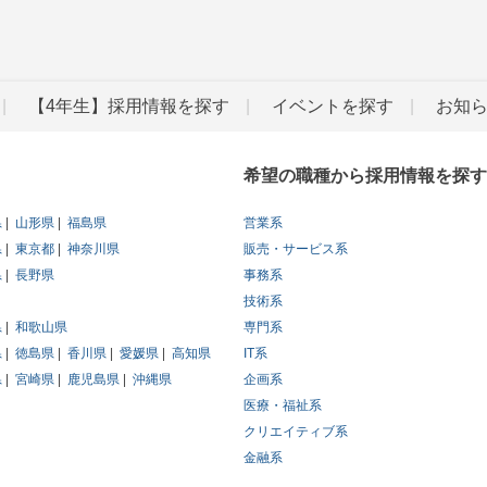
【4年生】採用情報を探す
イベントを探す
お知
希望の職種から採用情報を探す
県
山形県
福島県
営業系
県
東京都
神奈川県
販売・サービス系
県
長野県
事務系
技術系
県
和歌山県
専門系
県
徳島県
香川県
愛媛県
高知県
IT系
県
宮崎県
鹿児島県
沖縄県
企画系
医療・福祉系
クリエイティブ系
金融系