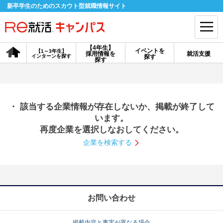
新卒学生のためのスカウト型就職情報サイト
【4年生】
イベントを
【1～3年生】
採用情報を
就活支援
インターンを探す
探す
会員登録
ログイン
探す
会員ID・パスワードを忘れた方はこちら
・ 該当する企業情報が存在しないか、掲載が終了して
探す
います。
再度企業を選択しなおしてください。
企業を検索する
【4年生】
【4年生】
【1～3年生】
採用情報を探す
説明会を探す
インターンを探す
イベントを探す
スカウト
お知らせ
お問い合わせ
就活ノウハウ・サポート
掲載内容と事実が異なる場合