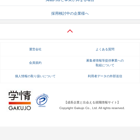
就活支援
就活コラム
採用検討中の企業様へ
就活ノウハウが満載！
お役立ち記事・相談室など
適職診断
就活チャンネル
あなたに合う仕事を診断！
動画で対策講座をチェック
運営会社
よくある質問
就活ニュースペーパー
よくある質問
募集者情報等提供事業への
会員規約
取組について
就活時事ニュースを更新
不明点があればこちら
個人情報の取り扱いについて
利用者データの外部送信
【成長企業と出会える就職情報サイト】
Copyright Gakujo Co., Ltd. All rights reserved.