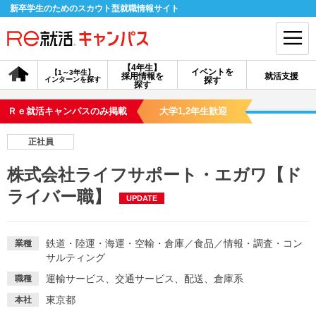
新卒学生のためのスカウト型就職情報サイト
【4年生】
イベントを
【1～3年生】
採用情報を
就活支援
インターンを探す
探す
会員登録
ログイン
探す
Ｒｅ就活キャンパスのみ掲載
大学1,2年生歓迎
会員ID・パスワードを忘れた方はこちら
正社員
探す
株式会社ライフサポート・エガワ【ド
ライバー職】
UPDATE
【4年生】
【4年生】
【1～3年生】
採用情報を探す
説明会を探す
インターンを探す
鉄道・陸運・海運・空輸・倉庫
／
食品
／
情報・調査・コン
業種
サルティング
イベントを探す
スカウト
お知らせ
運輸サービス、交通サービス、配送、倉庫系
職種
東京都
本社
就活ノウハウ・サポート