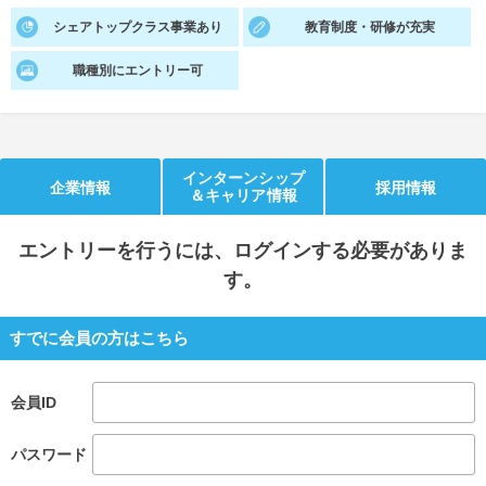
シェアトップクラス事業あり
教育制度・研修が充実
就活支援
就活コラム
職種別にエントリー可
就活ノウハウが満載！
お役立ち記事・相談室など
適職診断
就活チャンネル
あなたに合う仕事を診断！
動画で対策講座をチェック
インターンシップ
企業情報
採用情報
＆キャリア情報
就活ニュースペーパー
よくある質問
就活時事ニュースを更新
不明点があればこちら
エントリー
を行うには、ログインする必要がありま
す。
すでに会員の方はこちら
会員ID
パスワード