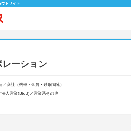
カウトサイト
ポレーション
連
／
商社（機械・金属・鉄鋼関連）
／
法人営業(BtoB)
／
営業系その他