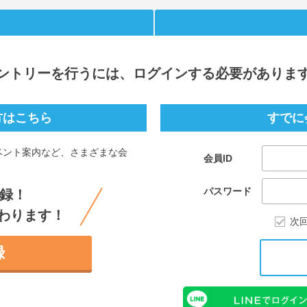
ントリー
を行うには、ログインする必要がありま
方はこちら
すでに
ベント案内など、さまざまな会
会員ID
。
パスワード
録！
わります！
次
録