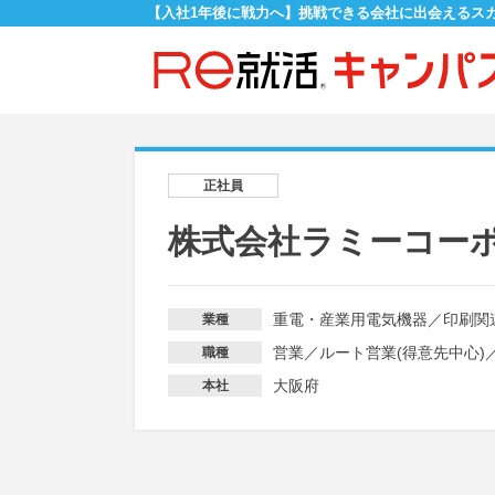
【入社1年後に戦力へ】挑戦できる会社に出会えるス
正社員
株式会社ラミーコー
重電・産業用電気機器
／
印刷関
業種
営業
／
ルート営業(得意先中心)
職種
大阪府
本社