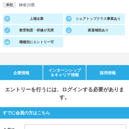
神奈川県
本社
就活支援
就活コラム
上場企業
シェアトップクラス事業あり
就活ノウハウが満載！
お役立ち記事・相談室など
教育制度・研修が充実
家賃補助あり
適職診断
就活チャンネル
あなたに合う仕事を診断！
動画で対策講座をチェック
職種別にエントリー可
就活ニュースペーパー
よくある質問
就活時事ニュースを更新
不明点があればこちら
インターンシップ
企業情報
採用情報
＆キャリア情報
エントリー
を行うには、ログインする必要がありま
す。
すでに会員の方はこちら