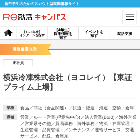
新卒学生のためのスカウト型就職情報サイト
【4年生】
イベントを
【1～3年生】
採用情報を
就活支援
インターンを探す
探す
会員登録
ログイン
探す
優良厳選企業
会員ID・パスワードを忘れた方はこちら
正社員
探す
横浜冷凍株式会社（ヨコレイ）【東証
プライム上場】
【4年生】
【4年生】
【1～3年生】
採用情報を探す
説明会を探す
インターンを探す
食品
／
商社（食品関連）
／
鉄道・陸運・海運・空輸・倉庫
業種
イベントを探す
スカウト
お知らせ
営業
／
ルート営業(得意先中心)
／
法人営業(BtoB)
／
海外営業
職種
／
営業系その他
／
貿易事務・海外事務
／
物流・在庫管理
／
生産管理・品質管理・メンテナンス
／
運輸サービス、交通
就活ノウハウ・サポート
サービス、配送、倉庫系