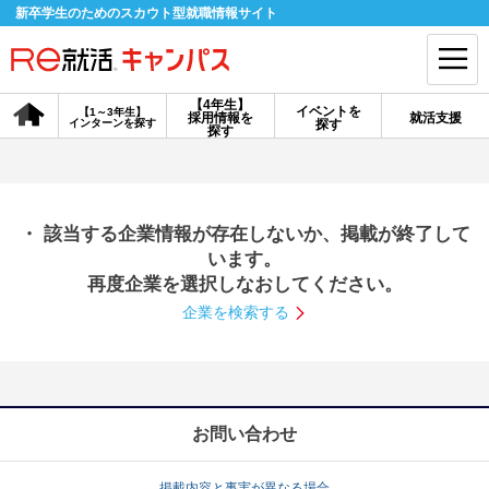
新卒学生のためのスカウト型就職情報サイト
【4年生】
イベントを
【1～3年生】
採用情報を
就活支援
インターンを探す
探す
会員登録
ログイン
探す
会員ID・パスワードを忘れた方はこちら
・ 該当する企業情報が存在しないか、掲載が終了して
探す
います。
再度企業を選択しなおしてください。
企業を検索する
【4年生】
【4年生】
【1～3年生】
採用情報を探す
説明会を探す
インターンを探す
イベントを探す
スカウト
お知らせ
お問い合わせ
就活ノウハウ・サポート
掲載内容と事実が異なる場合