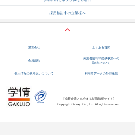
就活支援
就活コラム
採用検討中の企業様へ
就活ノウハウが満載！
お役立ち記事・相談室など
適職診断
就活チャンネル
あなたに合う仕事を診断！
動画で対策講座をチェック
運営会社
よくある質問
就活ニュースペーパー
よくある質問
募集者情報等提供事業への
会員規約
取組について
就活時事ニュースを更新
不明点があればこちら
個人情報の取り扱いについて
利用者データの外部送信
【成長企業と出会える就職情報サイト】
Copyright Gakujo Co., Ltd. All rights reserved.