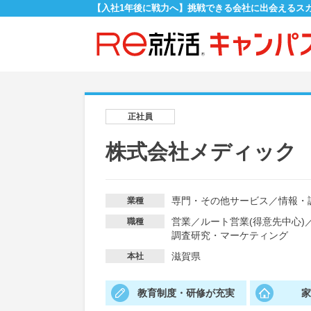
【入社1年後に戦力へ】挑戦できる会社に出会えるス
正社員
株式会社メディック
専門・その他サービス
／
情報・
業種
営業
／
ルート営業(得意先中心)
職種
調査研究・マーケティング
滋賀県
本社
教育制度・研修が充実