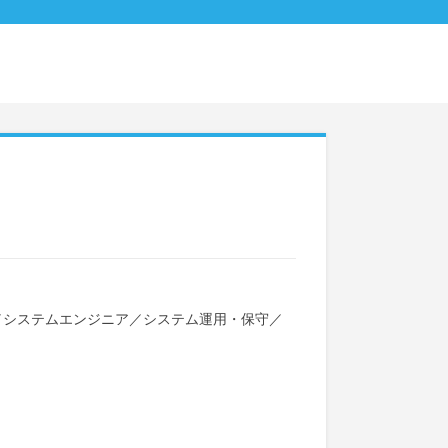
／
システムエンジニア
／
システム運用・保守
／