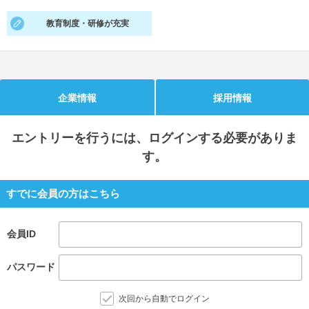
教育制度・研修が充実
就活支援
就活コラム
就活ノウハウが満載！
お役立ち記事・相談室など
適職診断
就活チャンネル
あなたに合う仕事を診断！
動画で対策講座をチェック
企業情報
採用情報
就活ニュースペーパー
よくある質問
エントリー
を行うには、ログインする必要がありま
就活時事ニュースを更新
不明点があればこちら
す。
すでに会員の方はこちら
会員ID
パスワード
次回から自動でログイン