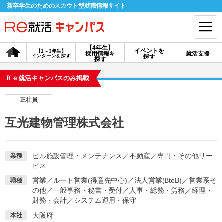
新卒学生のためのスカウト型就職情報サイト
【4年生】
イベントを
【1～3年生】
採用情報を
就活支援
インターンを探す
探す
会員登録
ログイン
探す
Ｒｅ就活キャンパスのみ掲載
会員ID・パスワードを忘れた方はこちら
正社員
探す
互光建物管理株式会社
【4年生】
【4年生】
【1～3年生】
採用情報を探す
説明会を探す
インターンを探す
ビル施設管理・メンテナンス
／
不動産
／
専門・その他サー
業種
ビス
営業
／
ルート営業(得意先中心)
／
法人営業(BtoB)
／
営業系そ
職種
イベントを探す
スカウト
お知らせ
の他
／
一般事務・秘書・受付
／
人事・総務・労務
／
経理・
財務・会計
／
システム運用・保守
就活ノウハウ・サポート
大阪府
本社