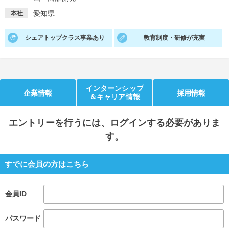
愛知県
本社
就活支援
就活コラム
就活ノウハウが満載！
お役立ち記事・相談室など
シェアトップクラス事業あり
教育制度・研修が充実
適職診断
就活チャンネル
あなたに合う仕事を診断！
動画で対策講座をチェック
インターンシップ
企業情報
採用情報
就活ニュースペーパー
よくある質問
＆キャリア情報
就活時事ニュースを更新
不明点があればこちら
エントリー
を行うには、ログインする必要がありま
す。
すでに会員の方はこちら
会員ID
パスワード