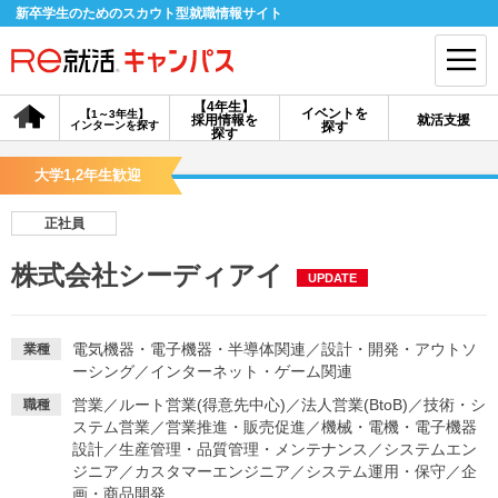
新卒学生のためのスカウト型就職情報サイト
【4年生】
イベントを
【1～3年生】
採用情報を
就活支援
インターンを探す
探す
会員登録
ログイン
探す
大学1,2年生歓迎
会員ID・パスワードを忘れた方はこちら
正社員
探す
株式会社シーディアイ
UPDATE
【4年生】
【4年生】
【1～3年生】
採用情報を探す
説明会を探す
インターンを探す
電気機器・電子機器・半導体関連
／
設計・開発・アウトソ
業種
ーシング
／
インターネット・ゲーム関連
営業
／
ルート営業(得意先中心)
／
法人営業(BtoB)
／
技術・シ
職種
イベントを探す
スカウト
お知らせ
ステム営業
／
営業推進・販売促進
／
機械・電機・電子機器
設計
／
生産管理・品質管理・メンテナンス
／
システムエン
ジニア
／
カスタマーエンジニア
／
システム運用・保守
／
企
就活ノウハウ・サポート
画・商品開発