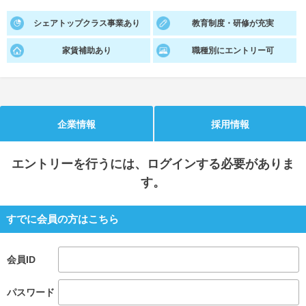
シェアトップクラス事業あり
就活支援
教育制度・研修が充実
就活コラム
就活ノウハウが満載！
お役立ち記事・相談室など
家賃補助あり
職種別にエントリー可
適職診断
就活チャンネル
あなたに合う仕事を診断！
動画で対策講座をチェック
企業情報
採用情報
就活ニュースペーパー
よくある質問
就活時事ニュースを更新
不明点があればこちら
エントリー
を行うには、ログインする必要がありま
す。
すでに会員の方はこちら
会員ID
パスワード