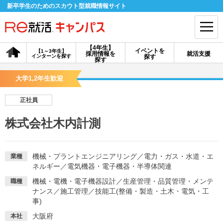
新卒学生のためのスカウト型就職情報サイト
【4年生】
イベントを
【1～3年生】
採用情報を
就活支援
インターンを探す
探す
会員登録
ログイン
探す
大学1,2年生歓迎
会員ID・パスワードを忘れた方はこちら
正社員
探す
株式会社木内計測
【4年生】
【4年生】
【1～3年生】
採用情報を探す
説明会を探す
インターンを探す
機械・プラントエンジニアリング
／
電力・ガス・水道・エ
業種
ネルギー
／
電気機器・電子機器・半導体関連
機械・電機・電子機器設計
／
生産管理・品質管理・メンテ
職種
イベントを探す
スカウト
お知らせ
ナンス
／
施工管理
／
技能工(整備・製造・土木・電気・工
事)
就活ノウハウ・サポート
大阪府
本社