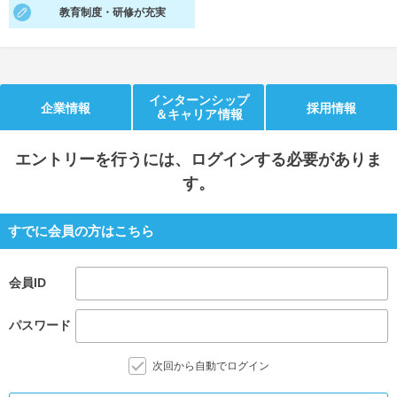
教育制度・研修が充実
就活支援
就活コラム
就活ノウハウが満載！
お役立ち記事・相談室など
適職診断
就活チャンネル
インターンシップ
企業情報
採用情報
＆キャリア情報
あなたに合う仕事を診断！
動画で対策講座をチェック
エントリー
を行うには、ログインする必要がありま
就活ニュースペーパー
よくある質問
す。
就活時事ニュースを更新
不明点があればこちら
すでに会員の方はこちら
会員ID
パスワード
次回から自動でログイン