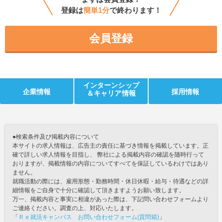
登録は
簡単1分
で終わります！
会員登録
インターンシップ
企業情報
採用情報
＆キャリア情報
●検索条件及び掲載内容について
本サイトの求人情報は、広告主の責任に基づき情報を掲載しています。正
確で詳しい求人情報を目指し、 弊社による掲載内容の確認を随時行って
おりますが、掲載情報の内容についてすべてを保証しているわけではあり
ません。
就職活動の際には、雇用形態・勤務時間・休日休暇・給与・待遇などの詳
細情報をご自身で十分に確認して頂きますようお願い致します。
万一、掲載内容と事実に相違があった際は、下記問い合わせフォームより
ご連絡ください。調査の上、対応いたします。
「
Ｒｅ就活キャンパス お問い合わせフォーム(質問箱)
」