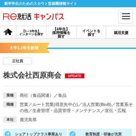
新卒学生のためのスカウト型就職情報サイト
【4年生】
イベントを
【1～3年生】
採用情報を
就活支援
インターンを探す
探す
会員登録
ログイン
探す
大学1,2年生歓迎
会員ID・パスワードを忘れた方はこちら
正社員
探す
株式会社西原商会
UPDATE
【4年生】
【4年生】
【1～3年生】
採用情報を探す
説明会を探す
インターンを探す
商社（食品関連）
／
食品
業種
営業
／
ルート営業(得意先中心)
／
法人営業(BtoB)
／
営業系そ
職種
の他
／
生産管理・品質管理・メンテナンス
／
宣伝・広報
イベントを探す
スカウト
お知らせ
鹿児島県
本社
就活ノウハウ・サポート
シェアトップクラス事業あり
教育制度・研修が充実