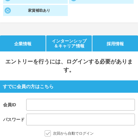
就活支援
就活コラム
家賃補助あり
就活ノウハウが満載！
お役立ち記事・相談室など
適職診断
就活チャンネル
インターンシップ
あなたに合う仕事を診断！
動画で対策講座をチェック
企業情報
採用情報
＆キャリア情報
就活ニュースペーパー
よくある質問
エントリー
を行うには、ログインする必要がありま
就活時事ニュースを更新
不明点があればこちら
す。
すでに会員の方はこちら
会員ID
パスワード
次回から自動でログイン