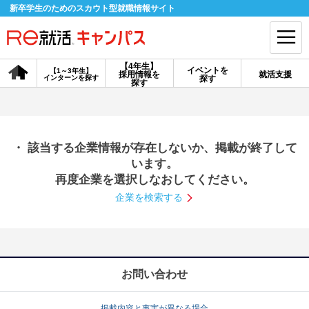
新卒学生のためのスカウト型就職情報サイト
【4年生】
イベントを
【1～3年生】
採用情報を
就活支援
インターンを探す
探す
会員登録
ログイン
探す
会員ID・パスワードを忘れた方はこちら
・ 該当する企業情報が存在しないか、掲載が終了して
探す
います。
再度企業を選択しなおしてください。
企業を検索する
【4年生】
【4年生】
【1～3年生】
採用情報を探す
説明会を探す
インターンを探す
イベントを探す
スカウト
お知らせ
お問い合わせ
就活ノウハウ・サポート
掲載内容と事実が異なる場合