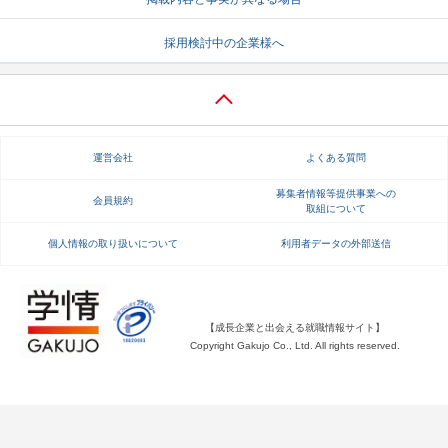
就活支援
就活コラム
採用検討中の企業様へ
就活ノウハウが満載！
お役立ち記事・相談室など
適職診断
就活チャンネル
あなたに合う仕事を診断！
動画で対策講座をチェック
運営会社
よくある質問
就活ニュースペーパー
よくある質問
募集者情報等提供事業への
会員規約
取組について
就活時事ニュースを更新
不明点があればこちら
個人情報の取り扱いについて
利用者データの外部送信
【成長企業と出会える就職情報サイト】
Copyright Gakujo Co., Ltd. All rights reserved.