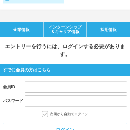
就活支援
就活コラム
就活ノウハウが満載！
お役立ち記事・相談室など
インターンシップ
企業情報
採用情報
＆キャリア情報
適職診断
就活チャンネル
あなたに合う仕事を診断！
動画で対策講座をチェック
エントリー
を行うには、ログインする必要がありま
就活ニュースペーパー
よくある質問
す。
就活時事ニュースを更新
不明点があればこちら
すでに会員の方はこちら
会員ID
パスワード
次回から自動でログイン
ログイン