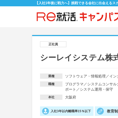
【入社1年後に戦力へ】挑戦できる会社に出会えるス
正社員
シーレイシステム株
ソフトウェア・情報処理
／
イン
業種
プログラマ
／
システムコンサル
職種
ポート
／
システム運用・保守
大阪府
本社
教育
入社3年以内離職率15％以下