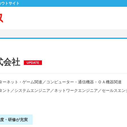
カウトサイト
式会社
UPDATE
ターネット・ゲーム関連
／
コンピューター・通信機器・ＯＡ機器関連
タント
／
システムエンジニア
／
ネットワークエンジニア
／
セールスエン
制度・研修が充実