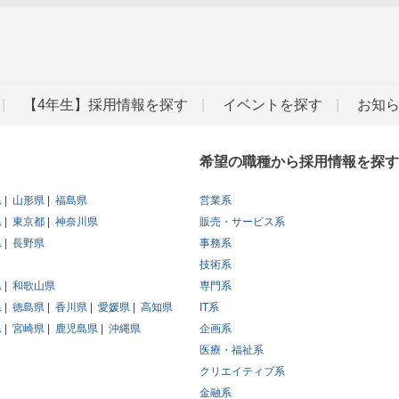
【4年生】採用情報を探す
イベントを探す
お知
希望の職種から採用情報を探す
県
山形県
福島県
営業系
県
東京都
神奈川県
販売・サービス系
県
長野県
事務系
技術系
県
和歌山県
専門系
県
徳島県
香川県
愛媛県
高知県
IT系
県
宮崎県
鹿児島県
沖縄県
企画系
医療・福祉系
クリエイティブ系
金融系