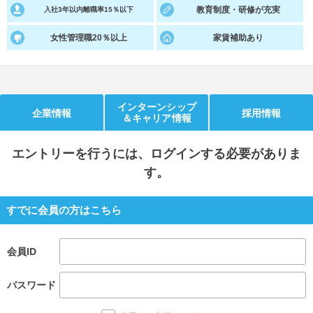
教育制度・研修が充実
入社3年以内離職率15％以下
就活支援
就活コラム
女性管理職20％以上
家賃補助あり
就活ノウハウが満載！
お役立ち記事・相談室など
適職診断
就活チャンネル
あなたに合う仕事を診断！
動画で対策講座をチェック
インターンシップ
企業情報
採用情報
＆キャリア情報
就活ニュースペーパー
よくある質問
就活時事ニュースを更新
不明点があればこちら
エントリー
を行うには、ログインする必要がありま
す。
すでに会員の方はこちら
会員ID
パスワード