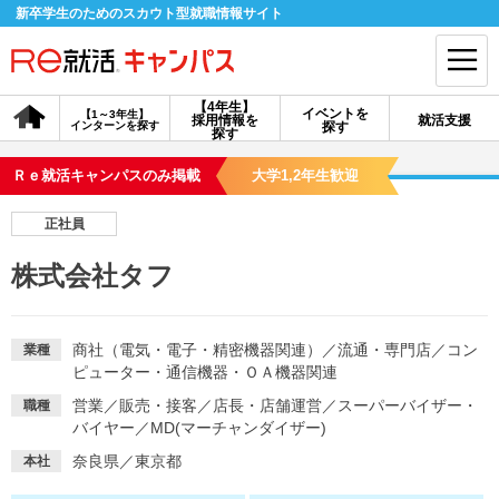
新卒学生のためのスカウト型就職情報サイト
【4年生】
イベントを
【1～3年生】
採用情報を
就活支援
インターンを探す
探す
会員登録
ログイン
探す
Ｒｅ就活キャンパスのみ掲載
大学1,2年生歓迎
会員ID・パスワードを忘れた方はこちら
正社員
探す
株式会社タフ
【4年生】
【4年生】
【1～3年生】
採用情報を探す
説明会を探す
インターンを探す
商社（電気・電子・精密機器関連）
／
流通・専門店
／
コン
業種
ピューター・通信機器・ＯＡ機器関連
営業
／
販売・接客
／
店長・店舗運営
／
スーパーバイザー・
職種
イベントを探す
スカウト
お知らせ
バイヤー
／
MD(マーチャンダイザー)
奈良県／東京都
本社
就活ノウハウ・サポート