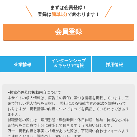
まずは会員登録！
登録は
簡単1分
で終わります！
会員登録
インターンシップ
企業情報
採用情報
＆キャリア情報
●検索条件及び掲載内容について
本サイトの求人情報は、広告主の責任に基づき情報を掲載しています。正
確で詳しい求人情報を目指し、 弊社による掲載内容の確認を随時行って
おりますが、掲載情報の内容についてすべてを保証しているわけではあり
ません。
就職活動の際には、雇用形態・勤務時間・休日休暇・給与・待遇などの詳
細情報をご自身で十分に確認して頂きますようお願い致します。
万一、掲載内容と事実に相違があった際は、下記問い合わせフォームより
ご連絡ください。調査の上、対応いたします。