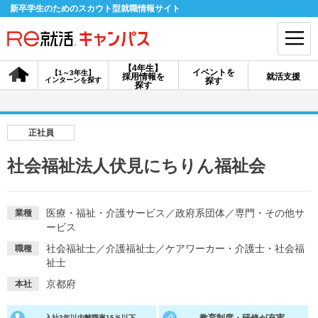
新卒学生のためのスカウト型就職情報サイト
【4年生】
イベントを
【1～3年生】
採用情報を
就活支援
インターンを探す
探す
会員登録
ログイン
探す
会員ID・パスワードを忘れた方はこちら
正社員
探す
社会福祉法人伏見にちりん福祉会
【4年生】
【4年生】
【1～3年生】
採用情報を探す
説明会を探す
インターンを探す
医療・福祉・介護サービス
／
政府系団体
／
専門・その他サ
業種
ービス
社会福祉士
／
介護福祉士
／
ケアワーカー・介護士・社会福
職種
イベントを探す
祉士
スカウト
お知らせ
京都府
本社
就活ノウハウ・サポート
入社3年以内離職率15％以下