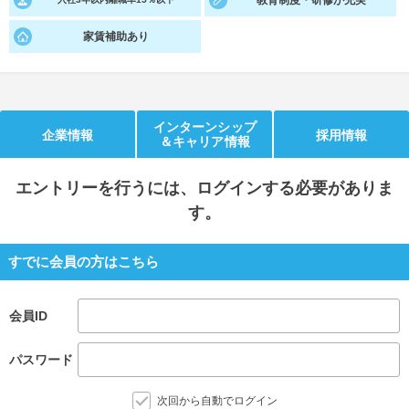
教育制度・研修が充実
就活支援
就活コラム
家賃補助あり
就活ノウハウが満載！
お役立ち記事・相談室など
適職診断
就活チャンネル
インターンシップ
あなたに合う仕事を診断！
動画で対策講座をチェック
企業情報
採用情報
＆キャリア情報
就活ニュースペーパー
よくある質問
エントリー
を行うには、ログインする必要がありま
就活時事ニュースを更新
不明点があればこちら
す。
すでに会員の方はこちら
会員ID
パスワード
次回から自動でログイン