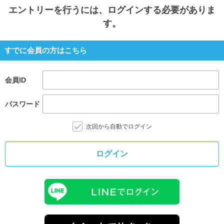
エントリー
を行うには、ログインする必要がありま
就活支援
就活コラム
す。
就活ノウハウが満載！
お役立ち記事・相談室など
すでに会員の方はこちら
適職診断
就活チャンネル
あなたに合う仕事を診断！
動画で対策講座をチェック
会員ID
就活ニュースペーパー
よくある質問
パスワード
就活時事ニュースを更新
不明点があればこちら
次回から自動でログイン
ログイン