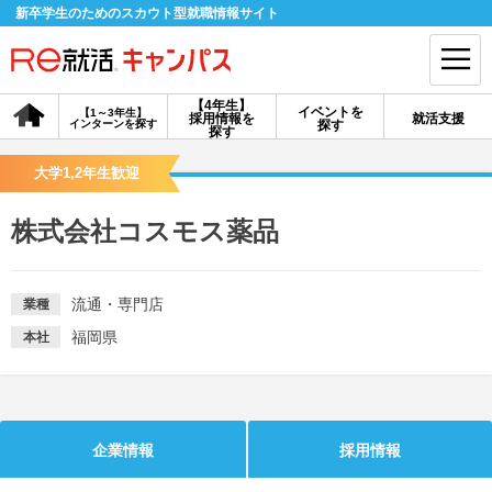
新卒学生のためのスカウト型就職情報サイト
【4年生】
イベントを
【1～3年生】
採用情報を
就活支援
インターンを探す
探す
会員登録
ログイン
探す
大学1,2年生歓迎
会員ID・パスワードを忘れた方はこちら
株式会社コスモス薬品
探す
流通・専門店
業種
【4年生】
【4年生】
【1～3年生】
採用情報を探す
説明会を探す
インターンを探す
福岡県
本社
イベントを探す
スカウト
お知らせ
企業情報
採用情報
就活ノウハウ・サポート