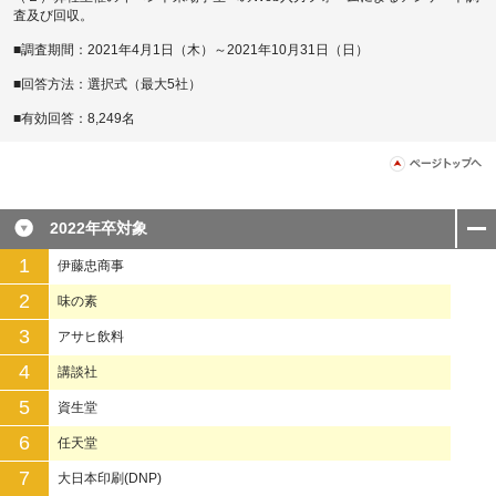
査及び回収。
■調査期間：2021年4月1日（木）～2021年10月31日（日）
■回答方法：選択式（最大5社）
■有効回答：8,249名
2022年卒対象
1
伊藤忠商事
2
味の素
3
アサヒ飲料
4
講談社
5
資生堂
6
任天堂
7
大日本印刷(DNP)