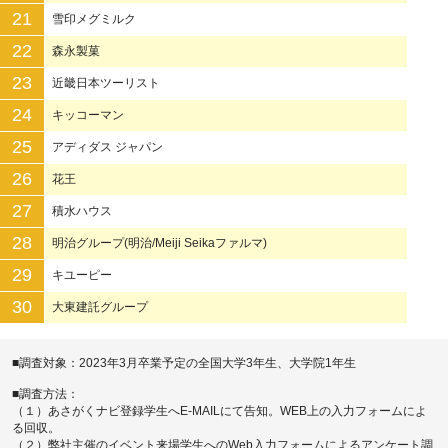
21
雪印メグミルク
22
森永製菓
23
近畿日本ツーリスト
24
キッコーマン
25
アディダス ジャパン
26
花王
27
積水ハウス
28
明治グループ(明治/Meiji Seikaファルマ)
29
キユーピー
30
大東建託グループ
■調査対象：2023年3月卒業予定の全国大学3年生、大学院1年生
■調査方法：
（１）あさがくナビ登録学生へE-MAILにて告知。WEB上の入力フォームによ
る回収。
（２）弊社主催のイベント来場学生へのWeb入力フォームによるアンケート調