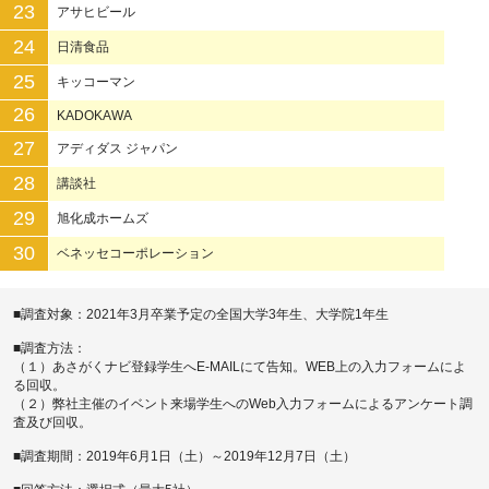
23
アサヒビール
24
日清食品
25
キッコーマン
26
KADOKAWA
27
アディダス ジャパン
28
講談社
29
旭化成ホームズ
30
ベネッセコーポレーション
■調査対象：2021年3月卒業予定の全国大学3年生、大学院1年生
■調査方法：
（１）あさがくナビ登録学生へE-MAILにて告知。WEB上の入力フォームによ
る回収。
（２）弊社主催のイベント来場学生へのWeb入力フォームによるアンケート調
査及び回収。
■調査期間：2019年6月1日（土）～2019年12月7日（土）