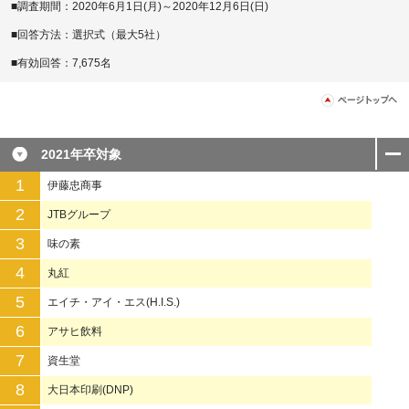
■調査期間：2020年6月1日(月)～2020年12月6日(日)
■回答方法：選択式（最大5社）
■有効回答：7,675名
2021年卒対象
1
伊藤忠商事
2
JTBグループ
3
味の素
4
丸紅
5
エイチ・アイ・エス(H.I.S.)
6
アサヒ飲料
7
資生堂
8
大日本印刷(DNP)