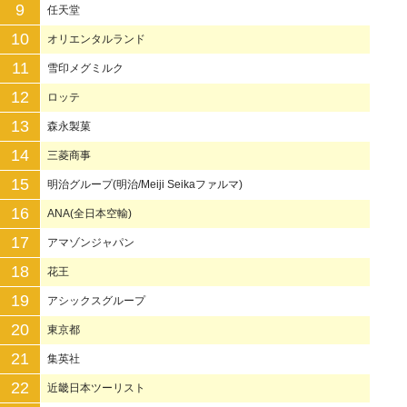
9
任天堂
10
オリエンタルランド
11
雪印メグミルク
12
ロッテ
13
森永製菓
14
三菱商事
15
明治グループ(明治/Meiji Seikaファルマ)
16
ANA(全日本空輸)
17
アマゾンジャパン
18
花王
19
アシックスグループ
20
東京都
21
集英社
22
近畿日本ツーリスト