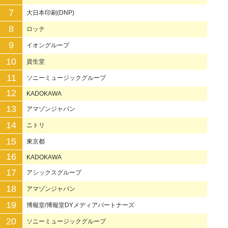
7
大日本印刷(DNP)
8
ロッテ
9
イオングループ
10
資生堂
11
ソニーミュージックグループ
12
KADOKAWA
13
アマゾンジャパン
14
ニトリ
15
東京都
16
KADOKAWA
17
アシックスグループ
18
アマゾンジャパン
19
博報堂/博報堂DYメディアパートナーズ
20
ソニーミュージックグループ