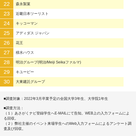
22
森永製菓
23
近畿日本ツーリスト
24
キッコーマン
25
アディダス ジャパン
26
花王
27
積水ハウス
28
明治グループ(明治/Meiji Seikaファルマ)
29
キユーピー
30
大東建託グループ
■調査対象：2022年3月卒業予定の全国大学3年生、大学院1年生
■調査方法：
（１）あさがくナビ登録学生へE-MAILにて告知。WEB上の入力フォームによ
る回収。
（２）弊社主催のイベント来場学生へのWeb入力フォームによるアンケート調
査及び回収。