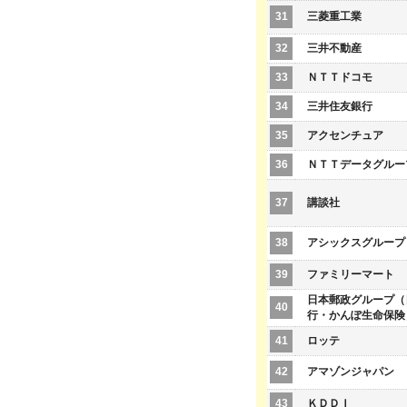
31
三菱重工業
32
三井不動産
33
ＮＴＴドコモ
34
三井住友銀行
35
アクセンチュア
36
ＮＴＴデータグルー
37
講談社
38
アシックスグループ
39
ファミリーマート
日本郵政グループ（
40
行・かんぽ生命保険
41
ロッテ
42
アマゾンジャパン
43
ＫＤＤＩ