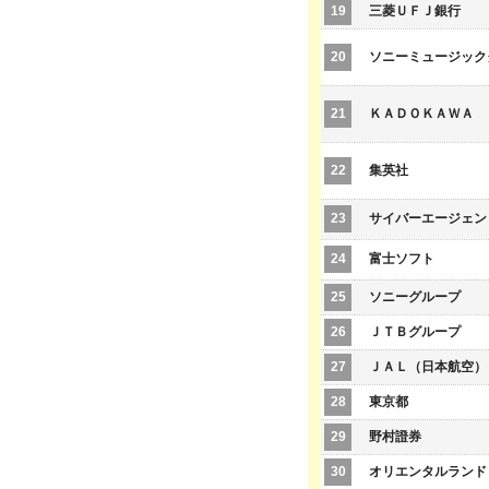
19
三菱ＵＦＪ銀行
20
ソニーミュージック
21
ＫＡＤＯＫＡＷＡ
22
集英社
23
サイバーエージェン
24
富士ソフト
25
ソニーグループ
26
ＪＴＢグループ
27
ＪＡＬ（日本航空）
28
東京都
29
野村證券
30
オリエンタルランド