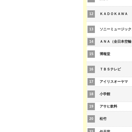
12
ＫＡＤＯＫＡＷＡ
13
ソニーミュージック
14
ＡＮＡ（全日本空輸
15
博報堂
16
ＴＢＳテレビ
17
アイリスオーヤマ
18
小学館
19
アサヒ飲料
20
松竹
21
任天堂