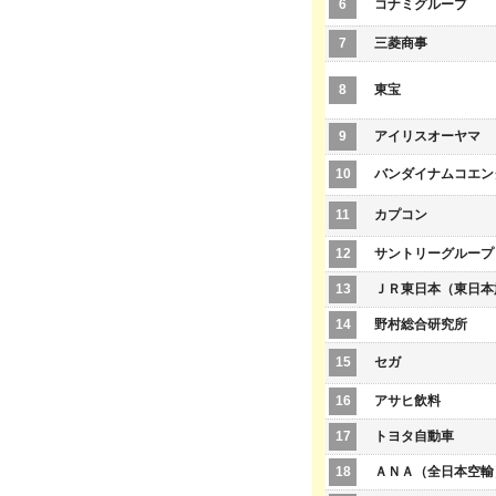
6
コナミグループ
7
三菱商事
8
東宝
9
アイリスオーヤマ
10
バンダイナムコエン
11
カプコン
12
サントリーグループ
13
ＪＲ東日本（東日本
14
野村総合研究所
15
セガ
16
アサヒ飲料
17
トヨタ自動車
18
ＡＮＡ（全日本空輸