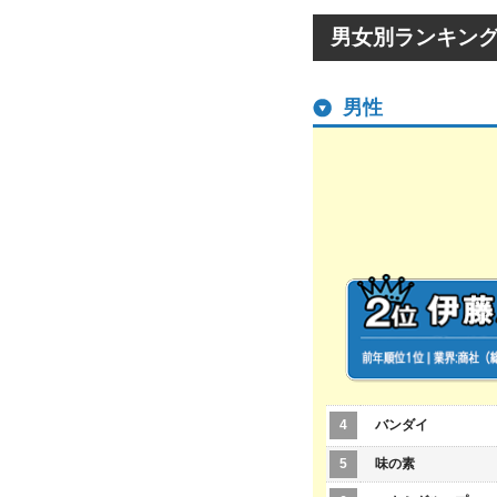
男女別ランキン
男性
4
バンダイ
5
味の素