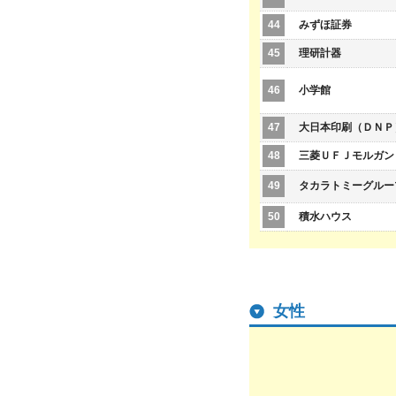
44
みずほ証券
45
理研計器
46
小学館
47
大日本印刷（ＤＮＰ
48
三菱ＵＦＪモルガン
49
タカラトミーグルー
50
積水ハウス
女性