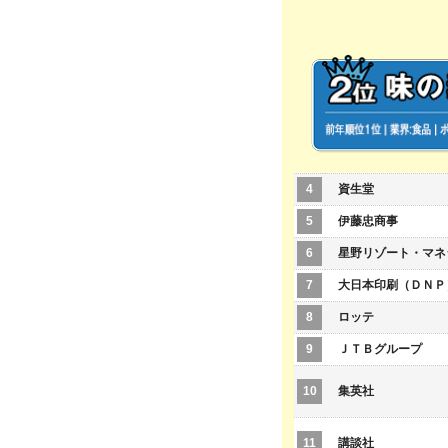
4
資生堂
5
伊藤忠商事
6
星野リゾート・マネ
7
大日本印刷（ＤＮＰ
8
ロッテ
9
ＪＴＢグループ
10
集英社
11
講談社