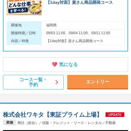
【1day対面】資さん商品開発コース
開催地
福岡県
開催時期／日時
09/03 11:00、09/04 11:00、09/11 11:00
内容／特徴
【1day対面】資さん商品開発コース
気になる
コース一覧・
エントリー
予約
株式会社ワキタ【東証プライム上場】
UPDATE
業種
商社（総合）／信販・クレジット・リース・レンタル／不動産