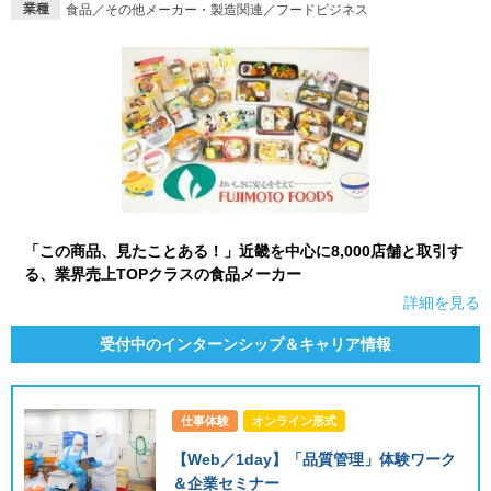
業種
食品／その他メーカー・製造関連／フードビジネス
就活支援
就活コラム
就活ノウハウが満載！
お役立ち記事・相談室など
適職診断
就活チャンネル
あなたに合う仕事を診断！
動画で対策講座をチェック
就活ニュースペーパー
よくある質問
就活時事ニュースを更新
不明点があればこちら
「この商品、見たことある！」近畿を中心に8,000店舗と取引す
る、業界売上TOPクラスの食品メーカー
詳細を見る
受付中のインターンシップ＆キャリア情報
仕事体験
オンライン形式
【Web／1day】「品質管理」体験ワーク
＆企業セミナー