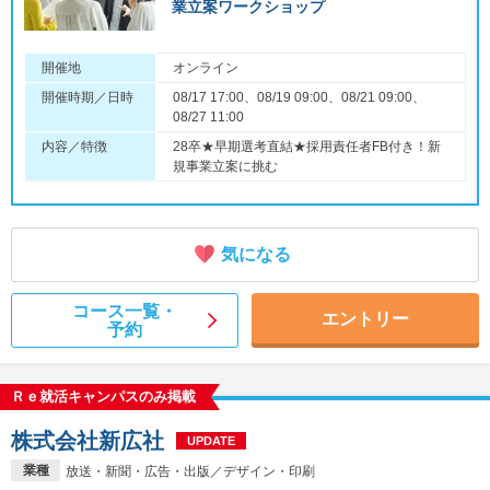
業立案ワークショップ
開催地
オンライン
開催時期／日時
08/17 17:00、08/19 09:00、08/21 09:00、
08/27 11:00
内容／特徴
28卒★早期選考直結★採用責任者FB付き！新
規事業立案に挑む
気になる
コース一覧・
エントリー
予約
Ｒｅ就活キャンパスのみ掲載
株式会社新広社
UPDATE
業種
放送・新聞・広告・出版／デザイン・印刷