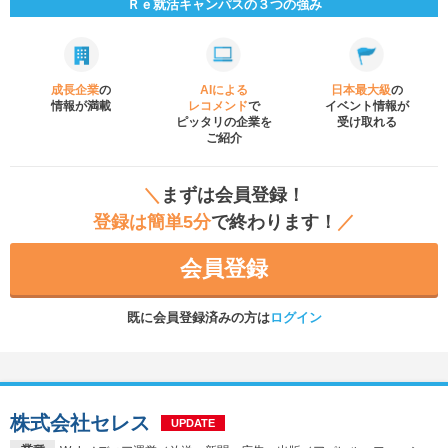
Ｒｅ就活キャンパスの３つの強み
成長企業
の
AIによる
日本最大級
の
情報が満載
レコメンド
で
イベント
情報が
ピッタリの企業を
受け取れる
ご紹介
＼
まずは会員登録！
登録は簡単5分
で終わります！
／
会員登録
既に会員登録済みの方は
ログイン
株式会社セレス
UPDATE