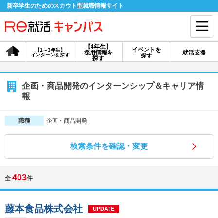
新卒学生のためのスカウト型就職情報サイト
【4年生】
イベントを
【1～3年生】
採用情報を
就活支援
インターンを探す
探す
会員登録
ログイン
探す
会員ID・パスワードを忘れた方はこちら
企画・商品開発のインターンシップ＆キャリア情
報
探す
企画・商品開発
職種
【4年生】
【4年生】
【1～3年生】
採用情報を探す
説明会を探す
インターンを探す
検索条件を確認・変更
403
全
件
イベントを探す
スカウト
お知らせ
藤本食品株式会社
就活ノウハウ・サポート
UPDATE