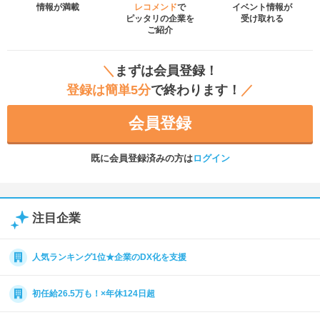
情報が満載
レコメンド
で
イベント
情報が
ピッタリの企業を
受け取れる
ご紹介
＼
まずは会員登録！
登録は簡単5分
で終わります！
／
会員登録
既に会員登録済みの方は
ログイン
注目企業
人気ランキング1位★企業のDX化を支援
初任給26.5万も！×年休124日超