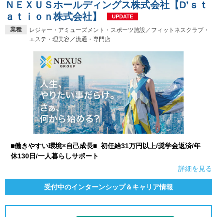
ＮＥＸＵＳホールディングス株式会社【D’ｓｔ
ａｔｉｏｎ株式会社】
UPDATE
業種
レジャー・アミューズメント・スポーツ施設／フィットネスクラブ・
エステ・理美容／流通・専門店
■働きやすい環境×自己成長■_初任給31万円以上/奨学金返済/年
休130日/一人暮らしサポート
詳細を見る
受付中のインターンシップ＆キャリア情報