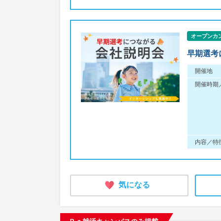
オープンカ
早期選考
開催地
開催時期
内容／特
気になる