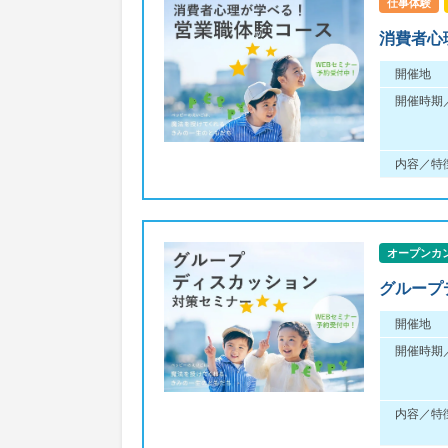
仕事体験
消費者心
開催地
開催時期
内容／特
オープンカ
グループ
開催地
開催時期
内容／特