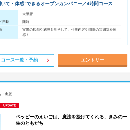
聞いて・体感”できるオープンカンパニー／4時間コース
大阪府
／日時
随時
徴
実際の店舗や施設を見学して、仕事内容や職場の雰囲気を体
感！
コース一覧・
予約
エントリー
告・出版
UPDATE
ペッピーのえいごは、魔法を授けてくれる、きみの一
生のともだち