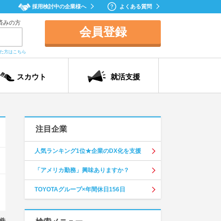
採用検討中の企業様へ
よくある質問
済みの方
会員登録
れた方はこちら
スカウト
就活支援
注目企業
人気ランキング1位★企業のDX化を支援
「アメリカ勤務」興味ありますか？
TOYOTAグループ×年間休日156日
件