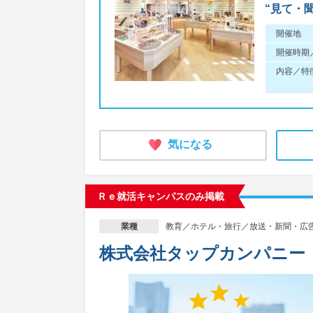
“見て・
開催地
開催時期
内容／特
気になる
Ｒｅ就活キャンパスのみ掲載
教育／ホテル・旅行／放送・新聞・広
業種
株式会社タップカンパニー