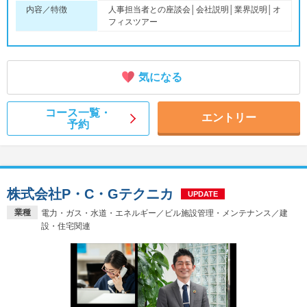
内容／特徴
人事担当者との座談会│会社説明│業界説明│オ
フィスツアー
気になる
コース一覧・
エントリー
予約
株式会社P・C・Gテクニカ
UPDATE
業種
電力・ガス・水道・エネルギー／ビル施設管理・メンテナンス／建
設・住宅関連