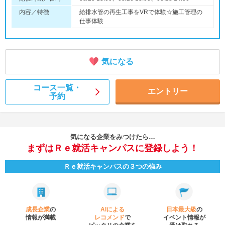
内容／特徴
給排水管の再生工事をVRで体験☆施工管理の
仕事体験
気になる
コース一覧・
エントリー
予約
気になる企業をみつけたら…
まずはＲｅ就活キャンパスに登録しよう！
Ｒｅ就活キャンパスの３つの強み
成長企業
の
AIによる
日本最大級
の
情報が満載
レコメンド
で
イベント
情報が