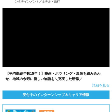
ンタテインメント／ホテル・旅行
就活支援
就活コラム
就活ノウハウが満載！
お役立ち記事・相談室など
適職診断
就活チャンネル
あなたに合う仕事を診断！
動画で対策講座をチェック
就活ニュースペーパー
よくある質問
就活時事ニュースを更新
不明点があればこちら
【平均勤続年数15年！】映画・ボウリング・温泉を組み合わ
せ、地域の余暇に新しい物語を＼充実した研修／
詳細を見る
受付中のインターンシップ＆キャリア情報