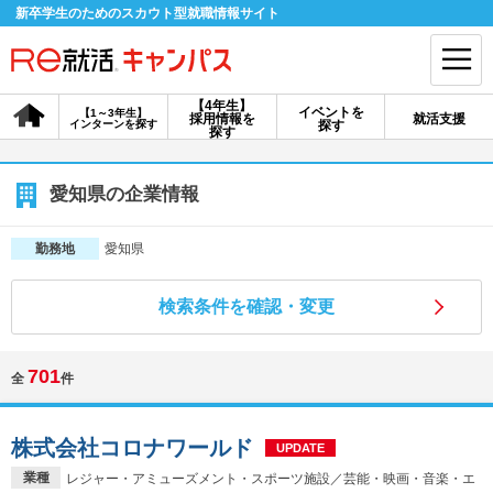
新卒学生のためのスカウト型就職情報サイト
【4年生】
イベントを
【1～3年生】
採用情報を
就活支援
インターンを探す
探す
会員登録
ログイン
探す
会員ID・パスワードを忘れた方はこちら
愛知県の企業情報
探す
愛知県
勤務地
検索条件を確認・変更
【4年生】
【4年生】
【1～3年生】
採用情報を探す
説明会を探す
インターンを探す
701
全
件
イベントを探す
スカウト
お知らせ
株式会社コロナワールド
UPDATE
就活ノウハウ・サポート
業種
レジャー・アミューズメント・スポーツ施設／芸能・映画・音楽・エ